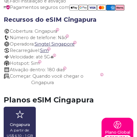
Fácil instalação e ativação
Pagamentos seguros com
Recursos do eSIM Cingapura
Cobertura:
 Cingapura
Número de telefone:
 Não
Operadora:
Singtel Singapore
Recarregável:
Sim
Velocidade:
 até 5G🔥
Hotspot:
 Sim
Ativação dentro:
 180 dias
Começar:
 Quando você chegar o 
Cingapura
Planos eSIM Cingapura
Cingapura
A partir de:
Plano Global
US$ 6,10 - 1 GB