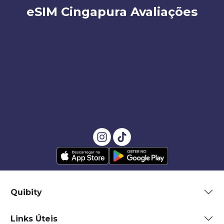
eSIM Cingapura Avaliações
Quibity
Links Úteis