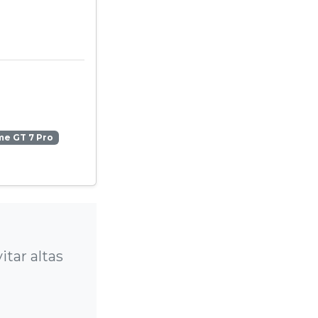
me GT 7 Pro
?
tar altas