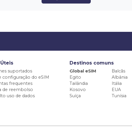
 Úteis
Destinos comuns
nes suportados
Global eSIM
Balcãs
e configuração do eSIM
Egito
Albânia
tas frequentes
Tailândia
Itália
ca de reembolso
Kosovo
EUA
alto uso de dados
Suíça
Tunísia