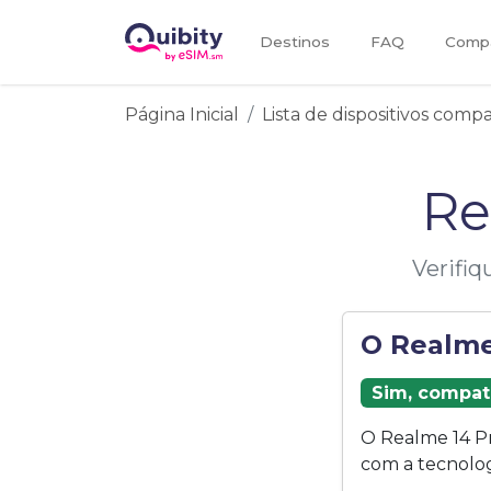
Destinos
FAQ
Compa
Página Inicial
Lista de dispositivos comp
Re
Verifiq
O Realme
Sim, compat
O Realme 14 P
com a tecnolog