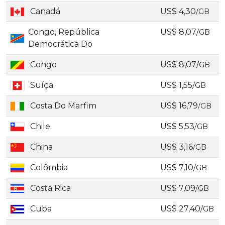
Canadá
US$ 4,30
/GB
Congo, República
US$ 8,07
/GB
Democrática Do
Congo
US$ 8,07
/GB
Suíça
US$ 1,55
/GB
Costa Do Marfim
US$ 16,79
/GB
Chile
US$ 5,53
/GB
China
US$ 3,16
/GB
Colômbia
US$ 7,10
/GB
Costa Rica
US$ 7,09
/GB
Cuba
US$ 27,40
/GB