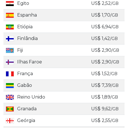
Egito
US$ 2,52
/GB
Espanha
US$ 1,70
/GB
Etiópia
US$ 6,94
/GB
Finlândia
US$ 1,42
/GB
Fiji
US$ 2,90
/GB
Ilhas Faroe
US$ 2,90
/GB
França
US$ 1,52
/GB
Gabão
US$ 7,39
/GB
Reino Unido
US$ 1,89
/GB
Granada
US$ 9,62
/GB
Geórgia
US$ 2,55
/GB