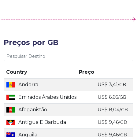
Preços por GB
Country
Preço
Andorra
US$ 3,41
/GB
Emirados Árabes Unidos
US$ 6,66
/GB
Afeganistão
US$ 8,04
/GB
Antígua E Barbuda
US$ 9,46
/GB
Anguila
US$ 9,46
/GB