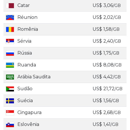
Catar
US$ 3,06
/GB
Réunion
US$ 2,02
/GB
Romênia
US$ 1,58
/GB
Sérvia
US$ 2,40
/GB
Rússia
US$ 1,75
/GB
Ruanda
US$ 8,08
/GB
Arábia Saudita
US$ 4,42
/GB
Sudão
US$ 21,72
/GB
Suécia
US$ 1,56
/GB
Cingapura
US$ 2,68
/GB
Eslovênia
US$ 1,41
/GB