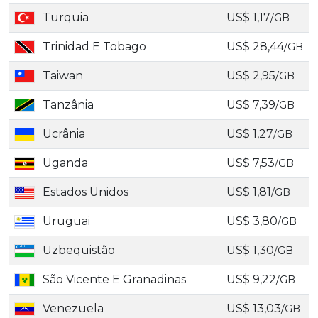
Turquia
US$ 1,17
/GB
Trinidad E Tobago
US$ 28,44
/GB
Taiwan
US$ 2,95
/GB
Tanzânia
US$ 7,39
/GB
Ucrânia
US$ 1,27
/GB
Uganda
US$ 7,53
/GB
Estados Unidos
US$ 1,81
/GB
Uruguai
US$ 3,80
/GB
Uzbequistão
US$ 1,30
/GB
São Vicente E Granadinas
US$ 9,22
/GB
Venezuela
US$ 13,03
/GB