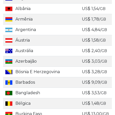
Albânia
US$ 1,54
/GB
Armênia
US$ 1,78
/GB
Argentina
US$ 4,84
/GB
Áustria
US$ 1,58
/GB
Austrália
US$ 2,40
/GB
Azerbaijão
US$ 3,03
/GB
Bósnia E Herzegovina
US$ 3,28
/GB
Barbados
US$ 9,09
/GB
Bangladesh
US$ 3,53
/GB
Bélgica
US$ 1,48
/GB
Burkina Faso
US$ 13,00
/GB