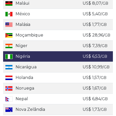
Maláui
US$ 8,07
/GB
México
US$ 5,40
/GB
Malásia
US$ 1,77
/GB
Moçambique
US$ 28,96
/GB
Níger
US$ 7,39
/GB
Nigéria
US$ 6,53
/GB
Nicarágua
US$ 10,99
/GB
Holanda
US$ 1,57
/GB
Noruega
US$ 1,67
/GB
Nepal
US$ 6,84
/GB
Nova Zelândia
US$ 1,73
/GB