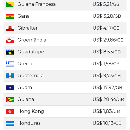
Guiana Francesa
US$ 5,21
/GB
Gana
US$ 3,28
/GB
Gibraltar
US$ 4,17
/GB
Groenlândia
US$ 29,86
/GB
Guadalupe
US$ 8,53
/GB
Grécia
US$ 1,58
/GB
Guatemala
US$ 9,73
/GB
Guam
US$ 17,92
/GB
Guiana
US$ 28,44
/GB
Hong Kong
US$ 1,83
/GB
Honduras
US$ 10,13
/GB