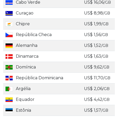
Cabo Verde
US$ 16,06
/GB
Curaçao
US$ 8,98
/GB
Chipre
US$ 1,99
/GB
República Checa
US$ 1,56
/GB
Alemanha
US$ 1,52
/GB
Dinamarca
US$ 1,63
/GB
Domínica
US$ 9,62
/GB
República Dominicana
US$ 11,70
/GB
Argélia
US$ 2,06
/GB
Equador
US$ 4,42
/GB
Estônia
US$ 1,57
/GB