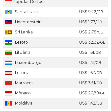
Popular Do Laos
Santa Lúcia
US$ 9,22
/GB
Liechtenstein
US$ 1,77
/GB
Sri Lanka
US$ 2,78
/GB
Lesoto
US$ 32,32
/GB
Lituânia
US$ 1,61
/GB
Luxemburgo
US$ 1,41
/GB
Letônia
US$ 1,67
/GB
Marrocos
US$ 3,51
/GB
Mônaco
US$ 26,89
/GB
Moldávia
US$ 1,42
/GB