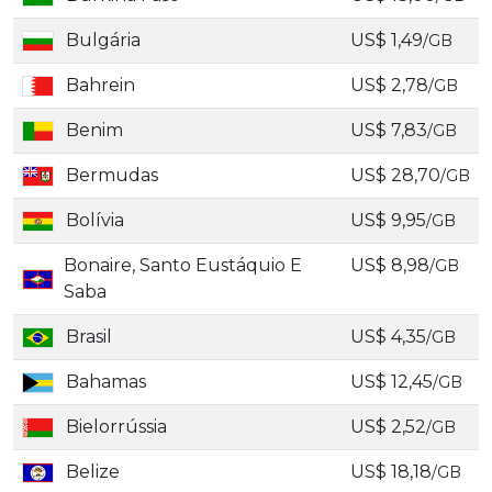
Bulgária
US$ 1,49
/GB
Bahrein
US$ 2,78
/GB
Benim
US$ 7,83
/GB
Bermudas
US$ 28,70
/GB
Bolívia
US$ 9,95
/GB
Bonaire, Santo Eustáquio E
US$ 8,98
/GB
Saba
Brasil
US$ 4,35
/GB
Bahamas
US$ 12,45
/GB
Bielorrússia
US$ 2,52
/GB
Belize
US$ 18,18
/GB