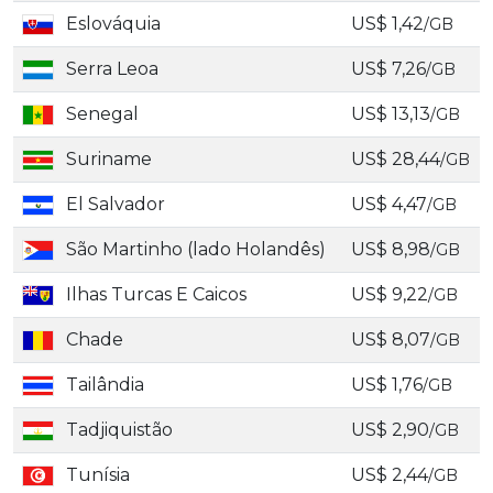
Eslováquia
US$ 1,42
/GB
Serra Leoa
US$ 7,26
/GB
Senegal
US$ 13,13
/GB
Suriname
US$ 28,44
/GB
El Salvador
US$ 4,47
/GB
São Martinho (lado Holandês)
US$ 8,98
/GB
Ilhas Turcas E Caicos
US$ 9,22
/GB
Chade
US$ 8,07
/GB
Tailândia
US$ 1,76
/GB
Tadjiquistão
US$ 2,90
/GB
Tunísia
US$ 2,44
/GB