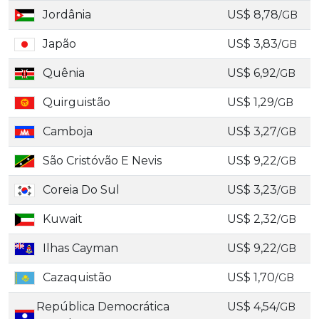
Jordânia
US$ 8,78
/GB
Japão
US$ 3,83
/GB
Quênia
US$ 6,92
/GB
Quirguistão
US$ 1,29
/GB
Camboja
US$ 3,27
/GB
São Cristóvão E Nevis
US$ 9,22
/GB
Coreia Do Sul
US$ 3,23
/GB
Kuwait
US$ 2,32
/GB
Ilhas Cayman
US$ 9,22
/GB
Cazaquistão
US$ 1,70
/GB
República Democrática
US$ 4,54
/GB