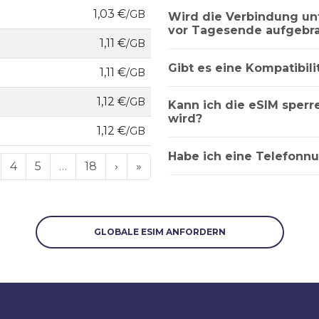
1,03 €
/GB
Wird die Verbindung u
vor Tagesende aufgebra
1,11 €
/GB
Gibt es eine Kompatibili
1,11 €
/GB
1,12 €
/GB
Kann ich die eSIM sper
wird?
1,12 €
/GB
Habe ich eine Telefonn
4
5
…
18
›
»
GLOBALE ESIM ANFORDERN