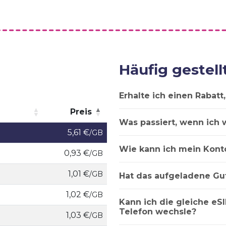
Häufig gestell
Erhalte ich einen Rabat
Preis
Was passiert, wenn ich 
Preis
5,61 €
/GB
Wie kann ich mein Kont
0,93 €
/GB
1,01 €
/GB
Hat das aufgeladene Gu
1,02 €
/GB
Kann ich die gleiche eSI
Telefon wechsle?
1,03 €
/GB