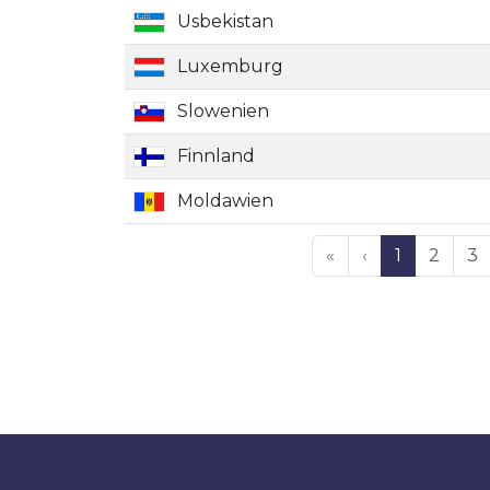
Usbekistan
Luxemburg
Slowenien
Finnland
Moldawien
«
‹
1
2
3