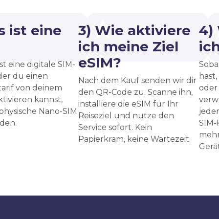
 ist eine
3) Wie aktiviere
4)
?
ich meine Ziel
ic
eSIM?
st eine digitale SIM-
Sobal
 der du einen
hast,
Nach dem Kauf senden wir dir
arif von deinem
oder
den QR-Code zu. Scanne ihn,
ktivieren kannst,
verw
installiere die eSIM für Ihr
 physische Nano-SIM
jede
Reiseziel und nutze den
den.
SIM-
Service sofort. Kein
mehr
Papierkram, keine Wartezeit.
Gerät