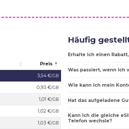
Häufig gestell
Erhalte ich einen Rabat
Preis
Was passiert, wenn ich 
Preis
3,54 €
/GB
Wie kann ich mein Kont
0,93 €
/GB
1,01 €
/GB
Hat das aufgeladene Gu
1,02 €
/GB
Kann ich die gleiche eSI
Telefon wechsle?
1,03 €
/GB