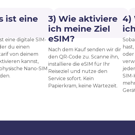
 ist eine
3) Wie aktiviere
4)
?
ich meine Ziel
ic
eSIM?
st eine digitale SIM-
Sobal
 der du einen
hast,
Nach dem Kauf senden wir dir
arif von deinem
oder
den QR-Code zu. Scanne ihn,
ktivieren kannst,
verw
installiere die eSIM für Ihr
 physische Nano-SIM
jede
Reiseziel und nutze den
den.
SIM-
Service sofort. Kein
mehr
Papierkram, keine Wartezeit.
Gerät