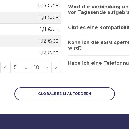
1,03 €
/GB
Wird die Verbindung u
vor Tagesende aufgebra
1,11 €
/GB
Gibt es eine Kompatibili
1,11 €
/GB
1,12 €
/GB
Kann ich die eSIM sper
wird?
1,12 €
/GB
Habe ich eine Telefonn
4
5
…
18
›
»
GLOBALE ESIM ANFORDERN