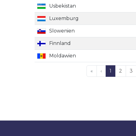
Usbekistan
Luxemburg
Slowenien
Finnland
Moldawien
«
‹
1
2
3