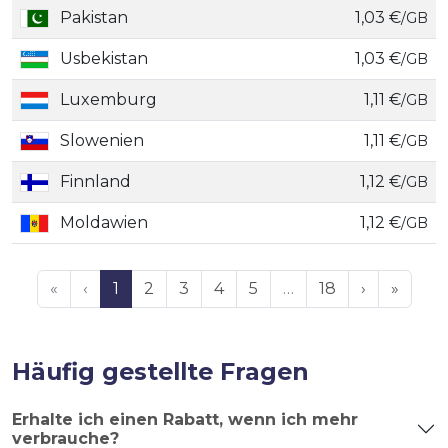
Pakistan
1,03 €
/GB
Usbekistan
1,03 €
/GB
Luxemburg
1,11 €
/GB
Slowenien
1,11 €
/GB
Finnland
1,12 €
/GB
Moldawien
1,12 €
/GB
«
‹
1
2
3
4
5
…
18
›
»
Häufig gestellte Fragen
Erhalte ich einen Rabatt, wenn ich mehr
verbrauche?