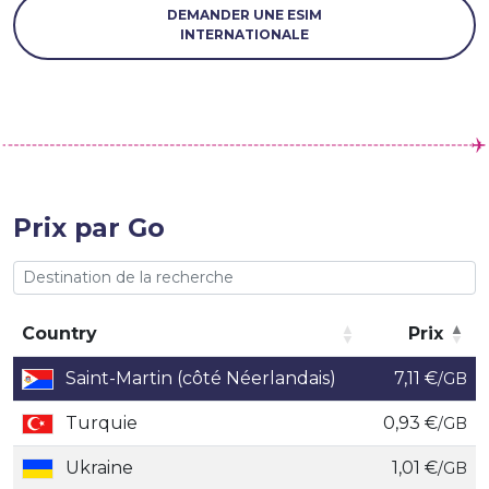
DEMANDER UNE ESIM
INTERNATIONALE
Prix par Go
Country
Prix
Country
Prix
Saint-Martin (côté Néerlandais)
7,11 €
/GB
Turquie
0,93 €
/GB
Ukraine
1,01 €
/GB