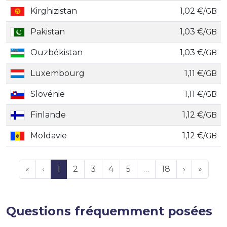
Kirghizistan
1,02 €
/GB
Pakistan
1,03 €
/GB
Ouzbékistan
1,03 €
/GB
Luxembourg
1,11 €
/GB
Slovénie
1,11 €
/GB
Finlande
1,12 €
/GB
Moldavie
1,12 €
/GB
«
‹
1
2
3
4
5
…
18
›
»
Questions fréquemment posées