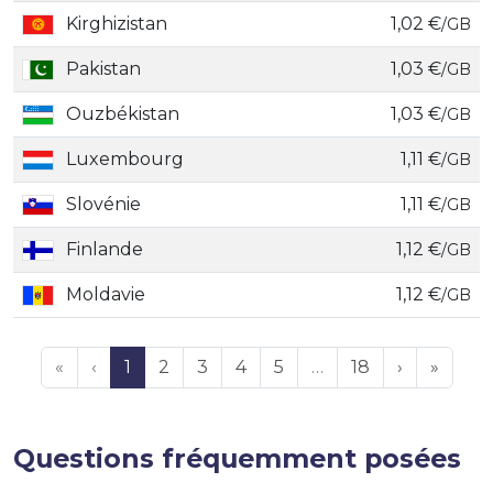
Kirghizistan
1,02 €
/GB
Pakistan
1,03 €
/GB
Ouzbékistan
1,03 €
/GB
Luxembourg
1,11 €
/GB
Slovénie
1,11 €
/GB
Finlande
1,12 €
/GB
Moldavie
1,12 €
/GB
«
‹
1
2
3
4
5
…
18
›
»
Questions fréquemment posées