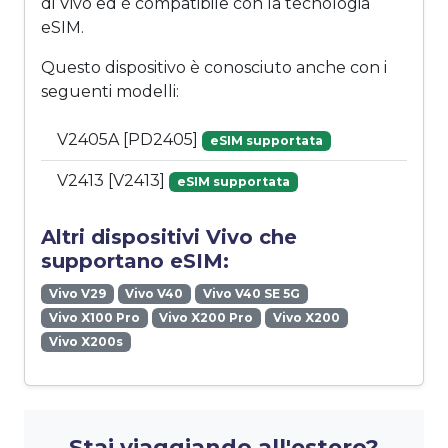
di Vivo ed è compatibile con la tecnologia
eSIM.
Questo dispositivo è conosciuto anche con i
seguenti modelli:
V2405A [PD2405]
eSIM supportata
V2413 [V2413]
eSIM supportata
Altri dispositivi Vivo che
supportano eSIM:
Vivo V29
Vivo V40
Vivo V40 SE 5G
Vivo X100 Pro
Vivo X200 Pro
Vivo X200
Vivo X200s
Stai viaggiando all'estero?