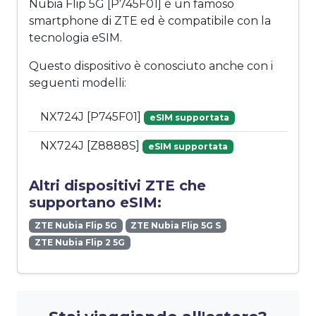
Nubia Flip 5G [P745F01] è un famoso
smartphone di ZTE ed è compatibile con la
tecnologia eSIM.
Questo dispositivo è conosciuto anche con i
seguenti modelli:
NX724J [P745F01]
eSIM supportata
NX724J [Z8888S]
eSIM supportata
Altri dispositivi ZTE che
supportano eSIM:
ZTE Nubia Flip 5G
ZTE Nubia Flip 5G S
ZTE Nubia Flip 2 5G