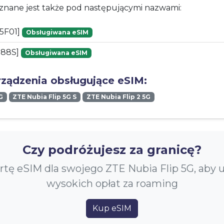
znane jest także pod następującymi nazwami:
5F01]
Obsługiwana eSIM
888S]
Obsługiwana eSIM
rządzenia obsługujące eSIM:
G
ZTE Nubia Flip 5G S
ZTE Nubia Flip 2 5G
Czy podróżujesz za granicę?
rtę eSIM dla swojego ZTE Nubia Flip 5G, aby 
wysokich opłat za roaming
Kup eSIM