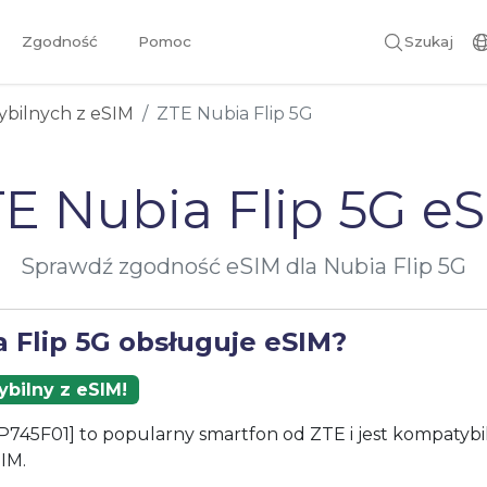
Zgodność
Pomoc
Szukaj
ybilnych z eSIM
ZTE Nubia Flip 5G
E Nubia Flip 5G e
Sprawdź zgodność eSIM dla Nubia Flip 5G
a Flip 5G obsługuje eSIM?
bilny z eSIM!
[P745F01] to popularny smartfon od ZTE i jest kompatybi
IM.