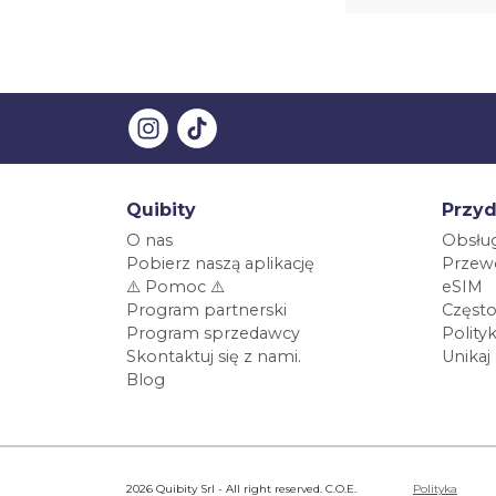
Quibity
Przyd
O nas
Obsług
Pobierz naszą aplikację
Przewo
⚠️ Pomoc ⚠️
eSIM
Program partnerski
Często
Program sprzedawcy
Polity
Skontaktuj się z nami.
Unikaj
Blog
2026 Quibity Srl - All right reserved. C.O.E.
Polityka