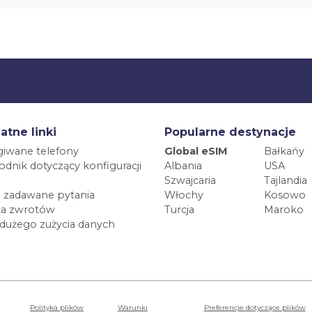
atne linki
Popularne destynacje
iwane telefony
Global eSIM
Bałkańy
dnik dotyczący konfiguracji
Albania
USA
Szwajcaria
Tajlandia
 zadawane pytania
Włochy
Kosowo
ka zwrotów
Turcja
Maroko
 dużego zużycia danych
Polityka plików
Warunki
Preferencje dotyczące plików