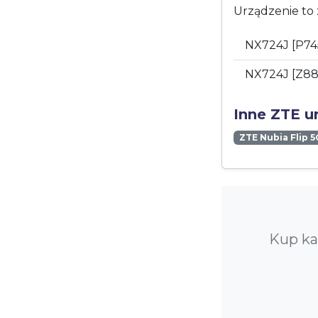
Urządzenie to 
NX724J [P74
NX724J [Z8
Inne ZTE u
ZTE Nubia Flip 5
Kup ka