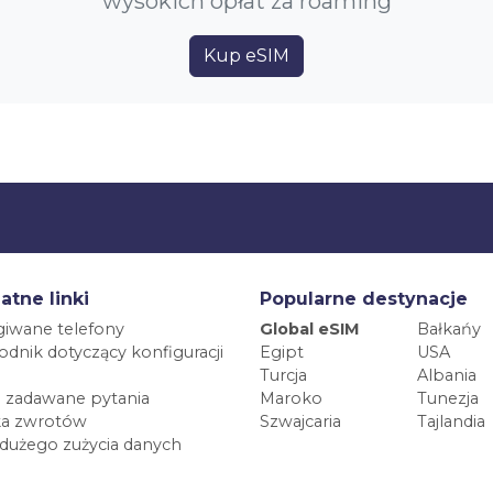
wysokich opłat za roaming
Kup eSIM
atne linki
Popularne destynacje
iwane telefony
Global eSIM
Bałkańy
dnik dotyczący konfiguracji
Egipt
USA
Turcja
Albania
 zadawane pytania
Maroko
Tunezja
ka zwrotów
Szwajcaria
Tajlandia
 dużego zużycia danych