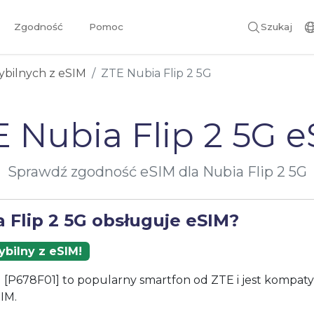
Zgodność
Pomoc
Szukaj
ybilnych z eSIM
ZTE Nubia Flip 2 5G
 Nubia Flip 2 5G 
Sprawdź zgodność eSIM dla Nubia Flip 2 5G
 Flip 2 5G obsługuje eSIM?
bilny z eSIM!
G [P678F01] to popularny smartfon od ZTE i jest kompaty
IM.