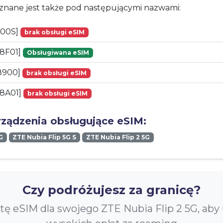
znane jest także pod następującymi nazwami:
900S]
brak obsługi eSIM
8F01]
Obsługiwana eSIM
8900]
brak obsługi eSIM
78A01]
brak obsługi eSIM
rządzenia obsługujące eSIM:
G
ZTE Nubia Flip 5G S
ZTE Nubia Flip 2 5G
Czy podróżujesz za granicę?
tę eSIM dla swojego ZTE Nubia Flip 2 5G, aby