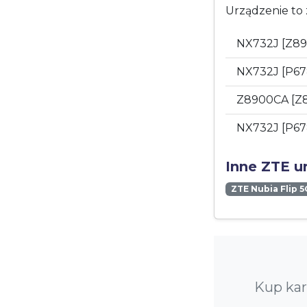
Urządzenie to 
NX732J [Z8
NX732J [P67
Z8900CA [Z
NX732J [P6
Inne ZTE u
ZTE Nubia Flip 5
Kup kar