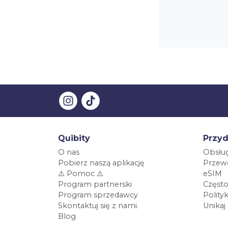
Quibity
Przyd
O nas
Obsług
Pobierz naszą aplikację
Przewo
⚠️ Pomoc ⚠️
eSIM
Program partnerski
Często
Program sprzedawcy
Polity
Skontaktuj się z nami.
Unikaj
Blog