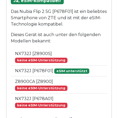
Ja, eSIM-kompatibel!
Das Nubia Flip 2 5G [P678F01] ist ein beliebtes
Smartphone von ZTE und ist mit der eSIM-
Technologie kompatibel.
Dieses Gerät ist auch unter den folgenden
Modellen bekannt:
NX732J [Z8900S]
keine eSIM-Unterstützung
NX732J [P678F01]
eSIM unterstützt
Z8900CA [Z8900]
keine eSIM-Unterstützung
NX732J [P678A01]
keine eSIM-Unterstützung