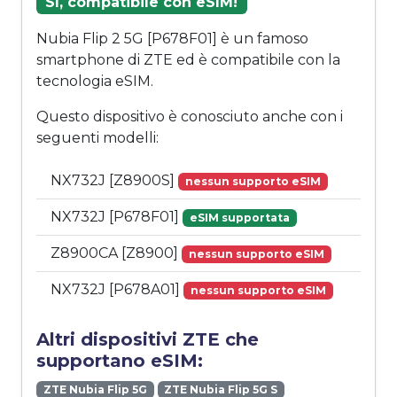
Sì, compatibile con eSIM!
Nubia Flip 2 5G [P678F01] è un famoso
smartphone di ZTE ed è compatibile con la
tecnologia eSIM.
Questo dispositivo è conosciuto anche con i
seguenti modelli:
NX732J [Z8900S]
nessun supporto eSIM
NX732J [P678F01]
eSIM supportata
Z8900CA [Z8900]
nessun supporto eSIM
NX732J [P678A01]
nessun supporto eSIM
Altri dispositivi ZTE che
supportano eSIM:
ZTE Nubia Flip 5G
ZTE Nubia Flip 5G S