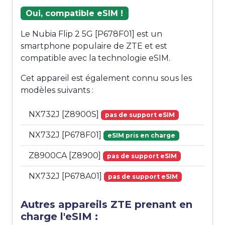
Oui, compatible eSIM !
Le Nubia Flip 2 5G [P678F01] est un
smartphone populaire de ZTE et est
compatible avec la technologie eSIM.
Cet appareil est également connu sous les
modèles suivants :
NX732J [Z8900S]
pas de support eSIM
NX732J [P678F01]
eSIM pris en charge
Z8900CA [Z8900]
pas de support eSIM
NX732J [P678A01]
pas de support eSIM
Autres appareils ZTE prenant en
charge l'eSIM :