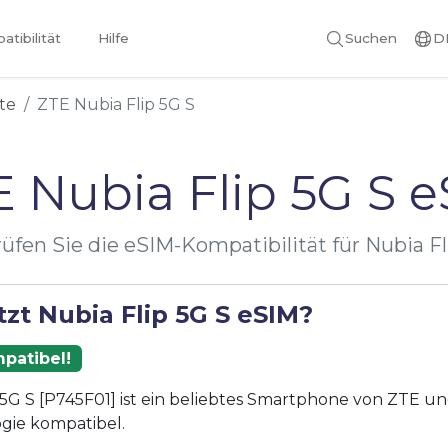
tibilität
Hilfe
Suchen
D
te
ZTE Nubia Flip 5G S
 Nubia Flip 5G S 
üfen Sie die eSIM-Kompatibilität für Nubia Fl
zt Nubia Flip 5G S eSIM?
patibel!
 5G S [P745F01] ist ein beliebtes Smartphone von ZTE und
gie kompatibel.