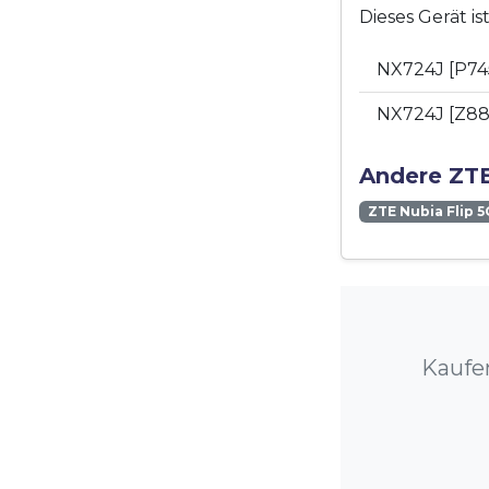
Dieses Gerät i
NX724J [P74
NX724J [Z8
Andere ZTE
ZTE Nubia Flip 5
Kaufen