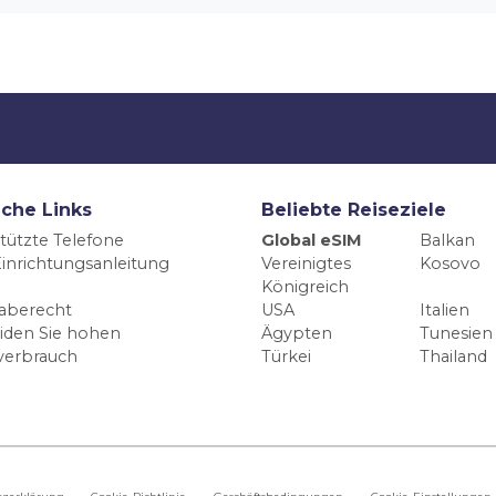
iche Links
Beliebte Reiseziele
tützte Telefone
Global eSIM
Balkan
inrichtungsanleitung
Vereinigtes
Kosovo
Königreich
aberecht
USA
Italien
iden Sie hohen
Ägypten
Tunesien
verbrauch
Türkei
Thailand