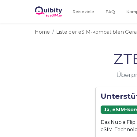
Reiseziele
FAQ
Kompa
Home
Liste der eSIM-kompatiblen Gerä
ZTE
Überpr
Unterstüt
Ja, eSIM-kom
Das Nubia Flip
eSIM-Technolo