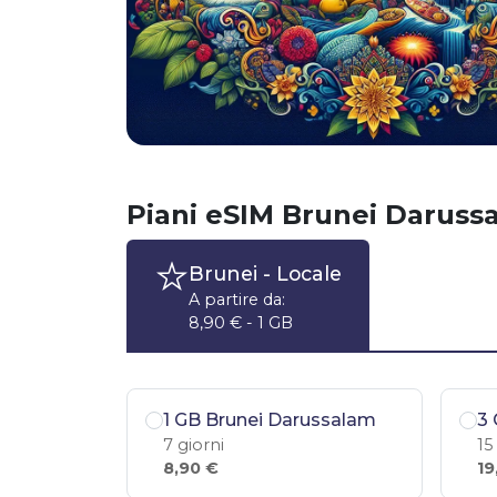
Piani eSIM Brunei Daruss
Brunei
- Locale
A partire da:
8,90 € - 1 GB
1 GB Brunei Darussalam
3 
7 giorni
15
8,90 €
19