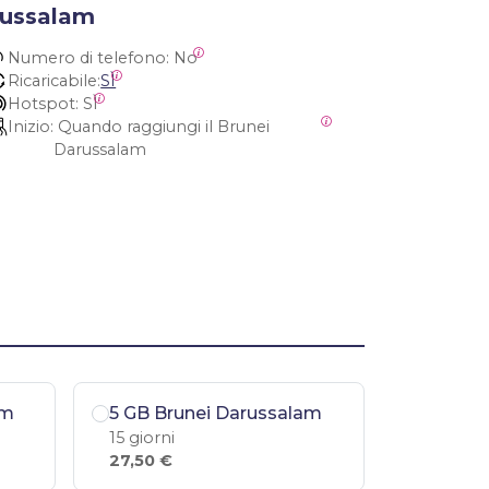
russalam
Numero di telefono:
 No
Ricaricabile:
SÌ
Hotspot:
 SÌ
Inizio:
 Quando raggiungi il Brunei 
Darussalam
am
5 GB Brunei Darussalam
15 giorni
27,50 €