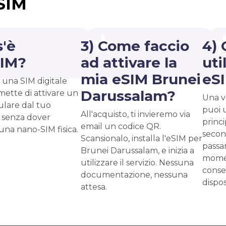
eSIM
s'è
3) Come faccio
4) 
SIM?
ad attivare la
uti
mia eSIM Brunei
eS
 una SIM digitale
Darussalam?
mette di attivare un
Una vo
ulare dal tuo
puoi 
All'acquisto, ti invieremo via
 senza dover
princ
email un codice QR.
 una nano-SIM fisica.
second
Scansionalo, installa l'eSIM per
passar
Brunei Darussalam, e inizia a
momen
utilizzare il servizio. Nessuna
conse
documentazione, nessuna
dispos
attesa.