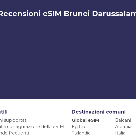
Recensioni eSIM Brunei Darussala
tili
Destinazioni comuni
ni supportati
Global eSIM
Balcani
alla configurazione della eSIM
Egitto
Albania
de frequenti
Tailandia
Italia