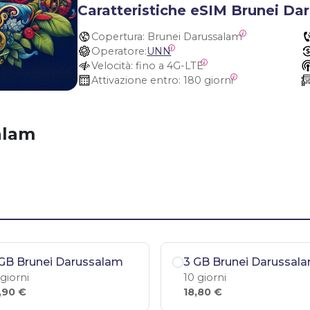
Caratteristiche eSIM Brunei Da
Copertura:
 Brunei Darussalam
Operatore:
UNN
Velocità:
 fino a 4G-LTE
Attivazione entro:
 180 giorni
alam
GB Brunei Darussalam
3 GB Brunei Darussal
 giorni
10 giorni
,90 €
18,80 €