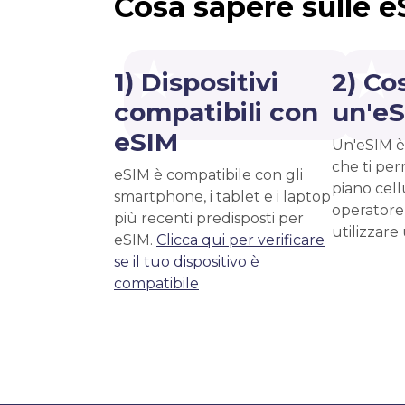
Cosa sapere sulle 
1) Dispositivi
2) Co
compatibili con
un'e
eSIM
Un'eSIM è
che ti per
eSIM è compatibile con gli
piano cell
smartphone, i tablet e i laptop
operatore
più recenti predisposti per
utilizzare
eSIM.
Clicca qui per verificare
se il tuo dispositivo è
compatibile