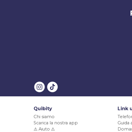
Quibity
Link u
Chi siamo
Telefo
Scarica la nostra app
Guida 
⚠️ Aiuto ⚠️
Doman