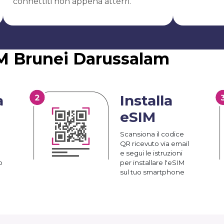
connettiti non appena atterri.
IM Brunei Darussalam
a
Installa
eSIM
Scansiona il codice
QR ricevuto via email
e segui le istruzioni
o
per installare l'eSIM
sul tuo smartphone