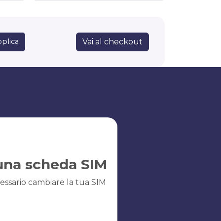
Vai al checkout
plica
una scheda SIM
essario cambiare la tua SIM