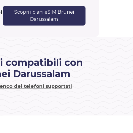
i
Scopri i piani eSIM Brunei
Darussalam
i compatibili con
ei Darussalam
lenco dei telefoni supportati