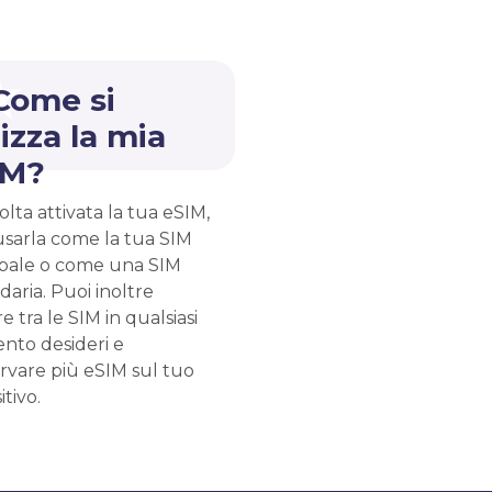
Come si
lizza la mia
IM?
lta attivata la tua eSIM,
usarla come la tua SIM
ipale o come una SIM
aria. Puoi inoltre
e tra le SIM in qualsiasi
to desideri e
rvare più eSIM sul tuo
itivo.