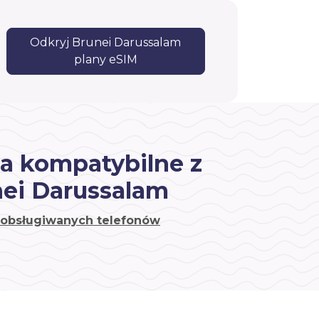
Odkryj Brunei Darussalam
plany eSIM
a kompatybilne z
ei Darussalam
a obsługiwanych telefonów