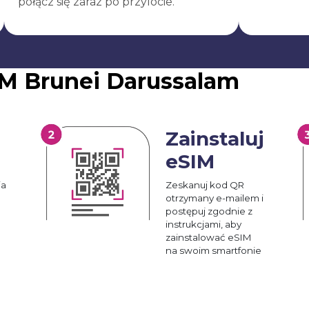
połącz się zaraz po przylocie.
M Brunei Darussalam
Zainstaluj
eSIM
ia
Zeskanuj kod QR
otrzymany e-mailem i
postępuj zgodnie z
instrukcjami, aby
zainstalować eSIM
na swoim smartfonie