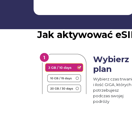
Jak aktywować eSI
Wybierz
plan
Wybierz czas trwan
i ilość GIGA, których
potrzebujesz
podczas swojej
podróży