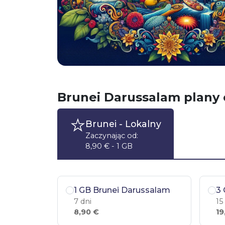
Brunei Darussalam plany
Brunei
- Lokalny
Zaczynając od:
8,90 € - 1 GB
1 GB Brunei Darussalam
3 
7 dni
15
8,90 €
19