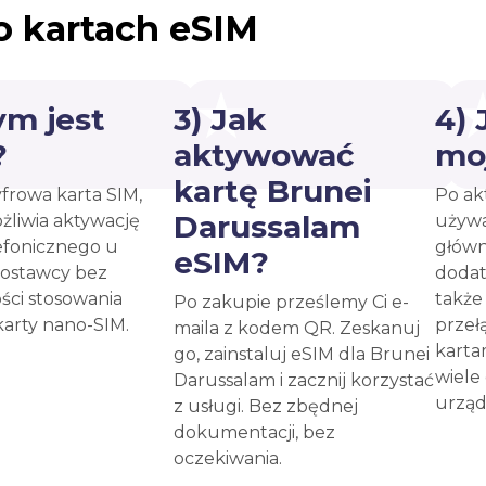
o kartach eSIM
ym jest
3) Jak
4)
?
aktywować
mo
kartę Brunei
yfrowa karta SIM,
Po ak
Darussalam
żliwia aktywację
używa
efonicznego u
główn
eSIM?
ostawcy bez
dodat
ści stosowania
takż
Po zakupie prześlemy Ci e-
karty nano-SIM.
przeł
maila z kodem QR. Zeskanuj
karta
go, zainstaluj eSIM dla Brunei
wiele
Darussalam i zacznij korzystać
urząd
z usługi. Bez zbędnej
dokumentacji, bez
oczekiwania.