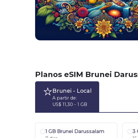
Planos eSIM Brunei Daru
Brunei
- Local
A partir de:
US$ 11,30 - 1 GB
1 GB Brunei Darussalam
3 