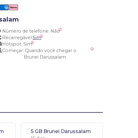
ssalam
Número de telefone:
 Não
Recarregável:
Sim
Hotspot:
 Sim
Começar:
 Quando você chegar o 
Brunei Darussalam
am
5 GB Brunei Darussalam