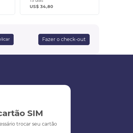
15 dias
US$ 34,80
Fazer o check-out
licar
artão SIM
ssário trocar seu cartão