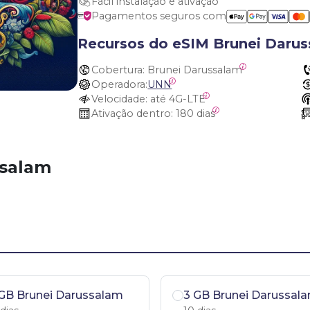
Fácil instalação e ativação
Pagamentos seguros com
Recursos do eSIM Brunei Daru
Cobertura:
 Brunei Darussalam
Operadora:
UNN
Velocidade:
 até 4G-LTE
Ativação dentro:
 180 dias
ssalam
GB Brunei Darussalam
3 GB Brunei Darussal