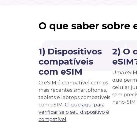
O que saber sobre 
1) Dispositivos
2) O 
compatíveis
eSIM
com eSIM
Uma eSIM 
que permi
O eSIM é compatível com os
celular j
mais recentes smartphones,
sem precis
tablets e laptops compatíveis
nano-SIM f
com eSIM.
Clique aqui para
verificar se o seu dispositivo é
compatível