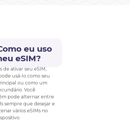
 Como eu uso
meu eSIM?
s de ativar seu eSIM,
pode usá-lo como seu
rincipal ou como um
ecundário. Você
m pode alternar entre
Ms sempre que desejar e
enar vários eSIMs no
spositivo.