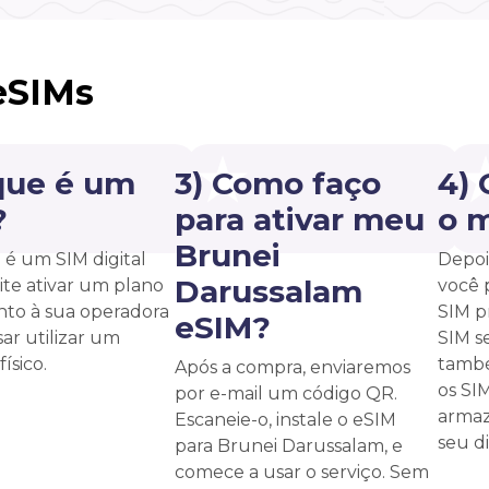
eSIMs
que é um
3) Como faço
4)
?
para ativar meu
o 
Brunei
é um SIM digital
Depoi
Darussalam
te ativar um plano
você 
unto à sua operadora
SIM p
eSIM?
ar utilizar um
SIM s
ísico.
també
Após a compra, enviaremos
os SI
por e-mail um código QR.
armaz
Escaneie-o, instale o eSIM
seu di
para Brunei Darussalam, e
comece a usar o serviço. Sem