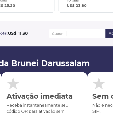
 dias
10 dias
$ 25,20
US$ 23,80
US$ 11,30
otal:
Ap
Cupom
da Brunei Darussalam
Ativação imediata
Sem c
Receba instantaneamente seu
Não é nece
código QR para ativação sem
SIM.