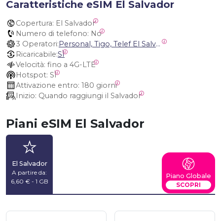
Caratteristiche eSIM El Salvador
Copertura:
 El Salvador
Numero di telefono:
 No
3 Operatori:
Personal, Tigo, Telef El Salvador
Ricaricabile:
SÌ
Velocità:
 fino a 4G-LTE
Hotspot:
 SÌ
Attivazione entro:
 180 giorni
Inizio:
 Quando raggiungi il Salvador
Piani eSIM El Salvador
El Salvador
A partire da:
Piano Globale
6,60 € - 1 GB
SCOPRI