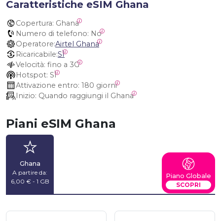
Caratteristiche eSIM Ghana
Copertura:
 Ghana
Numero di telefono:
 No
Operatore:
Airtel Ghana
Ricaricabile:
SÌ
Velocità:
 fino a 3G
Hotspot:
 SÌ
Attivazione entro:
 180 giorni
Inizio:
 Quando raggiungi il Ghana
Piani eSIM Ghana
Ghana
A partire da:
Piano Globale
6,00 € - 1 GB
SCOPRI