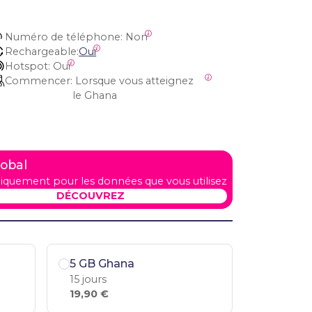
Numéro de téléphone:
 Non
Rechargeable:
Oui
Hotspot:
 Oui
Commencer:
 Lorsque vous atteignez 
le Ghana
lobal
iquement pour les données que vous utilisez
DÉCOUVREZ
5 GB Ghana
15 jours
19,90 €