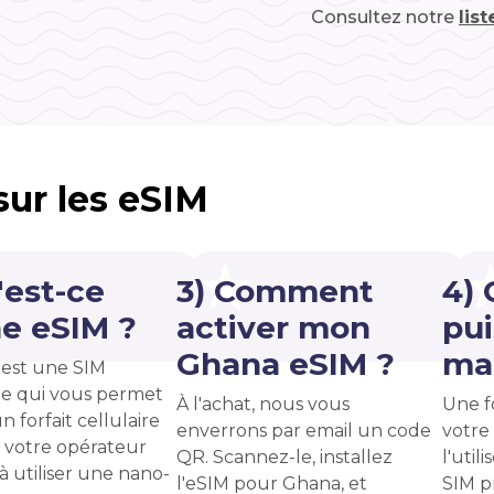
Consultez notre
lis
 sur les eSIM
'est-ce
3) Comment
4)
e eSIM ?
activer mon
pui
Ghana eSIM ?
ma 
est une SIM
e qui vous permet
À l'achat, nous vous
Une f
n forfait cellulaire
enverrons par email un code
votre
 votre opérateur
QR. Scannez-le, installez
l'uti
 à utiliser une nano-
l'eSIM pour Ghana, et
SIM p