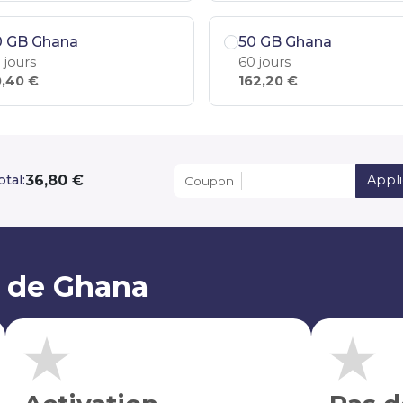
0 GB Ghana
50 GB Ghana
 jours
60 jours
,40 €
162,20 €
36,80 €
otal:
Appli
Coupon
M de Ghana