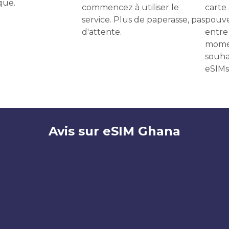
que.
commencez à utiliser le
carte
service. Plus de paperasse, pas
pouve
d'attente.
entre 
momen
souha
eSIMs
Avis sur eSIM Ghana