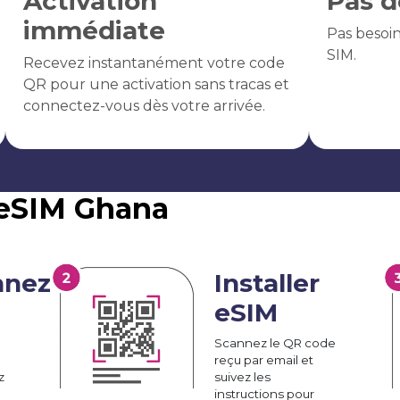
Activation
Pas d
immédiate
Pas besoi
SIM.
Recevez instantanément votre code
QR pour une activation sans tracas et
connectez-vous dès votre arrivée.
'eSIM Ghana
nnez
Installer
eSIM
Scannez le QR code
reçu par email et
z
suivez les
instructions pour