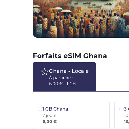
Forfaits eSIM Ghana
Ghana
- Locale
À partir de :
6,00 € - 1 GB
1 GB Ghana
3
7 jours
10
6,00 €
13