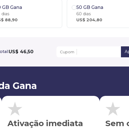
0 GB Gana
50 GB Gana
 dias
60 dias
$ 88,90
US$ 204,80
US$ 46,50
otal:
Ap
Cupom
da Gana
Ativação imediata
Sem c