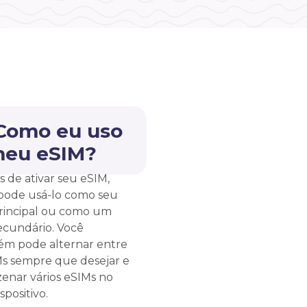
 Como eu uso
meu eSIM?
s de ativar seu eSIM,
pode usá-lo como seu
rincipal ou como um
ecundário. Você
m pode alternar entre
Ms sempre que desejar e
enar vários eSIMs no
spositivo.