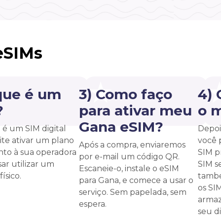
eSIMs
que é um
3) Como faço
4)
?
para ativar meu
o 
Gana eSIM?
é um SIM digital
Depoi
te ativar um plano
você 
Após a compra, enviaremos
unto à sua operadora
SIM p
por e-mail um código QR.
ar utilizar um
SIM s
Escaneie-o, instale o eSIM
ísico.
també
para Gana, e comece a usar o
os SI
serviço. Sem papelada, sem
armaz
espera.
seu di