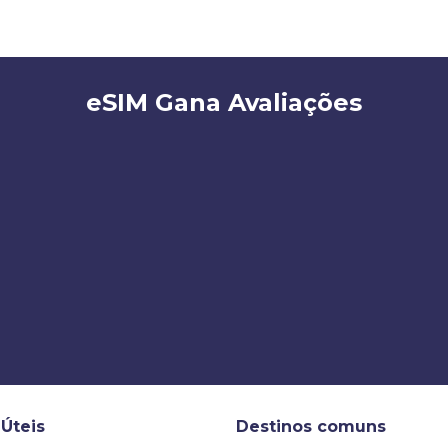
eSIM Gana Avaliações
 Úteis
Destinos comuns