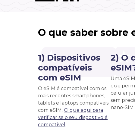
O que saber sobre 
1) Dispositivos
2) O 
compatíveis
eSIM
com eSIM
Uma eSIM 
que permi
O eSIM é compatível com os
celular j
mais recentes smartphones,
sem precis
tablets e laptops compatíveis
nano-SIM f
com eSIM.
Clique aqui para
verificar se o seu dispositivo é
compatível