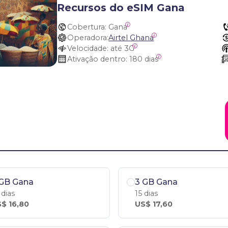
Recursos do eSIM Gana
Cobertura:
 Gana
Operadora:
Airtel Ghana
Velocidade:
 até 3G
Ativação dentro:
 180 dias
 GB Gana
3 GB Gana
 dias
15 dias
$ 16,80
US$ 17,60