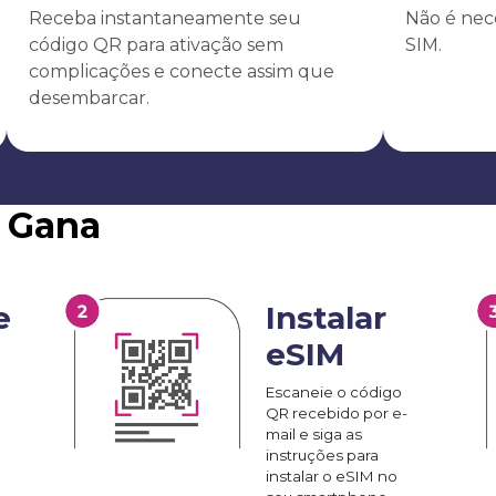
Receba instantaneamente seu
Não é nece
código QR para ativação sem
SIM.
complicações e conecte assim que
desembarcar.
M Gana
e
Instalar
eSIM
Escaneie o código
QR recebido por e-
mail e siga as
instruções para
instalar o eSIM no