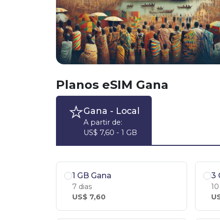
Planos eSIM Gana
Gana
- Local
A partir de:
US$ 7,60 - 1 GB
1 GB Gana
3
7 dias
10
US$ 7,60
US