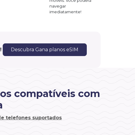
móveis. Você poderá
navegar
imediatamente!
!
Descubra Gana planos eSIM
vos compatíveis com
a
 de telefones suportados