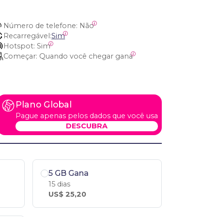
Número de telefone:
 Não
Recarregável:
Sim
Hotspot:
 Sim
Começar:
 Quando você chegar gana
Plano Global
Pague apenas pelos dados que você usa
DESCUBRA
5 GB Gana
15 dias
US$ 25,20