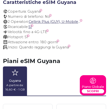
Caratteristiche eSIM Guyana
Copertura:
 Guyana
Numero di telefono:
 No
2 Operatori:
Cellink Plus (GUY), U-Mobile (GUY)
Ricaricabile:
SÌ
Velocità:
 fino a 4G-LTE
Hotspot:
 SÌ
Attivazione entro:
 180 giorni
Inizio:
 Quando raggiungi la Guyana
Piani eSIM Guyana
Guyana
A partire da:
Piano Globale
16,60 € - 1 GB
SCOPRI