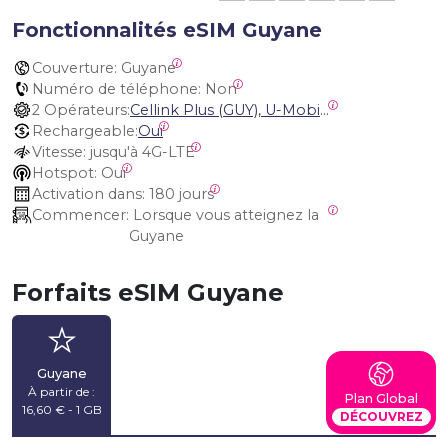
Fonctionnalités eSIM Guyane
Couverture:
 Guyane
Numéro de téléphone:
 Non
2 Opérateurs:
Cellink Plus (GUY), U-Mobile (GUY)
Rechargeable:
Oui
Vitesse:
 jusqu'à 4G-LTE
Hotspot:
 Oui
Activation dans:
 180 jours
Commencer:
 Lorsque vous atteignez la 
Guyane
Forfaits eSIM Guyane
Guyane
À partir de :
Plan Global
16,60 € - 1 GB
DÉCOUVREZ