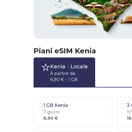
Piani eSIM Kenia
Kenia
- Locale
A partire da:
6,90 € - 1 GB
1 GB Kenia
3 
7 giorni
10
6,90 €
16