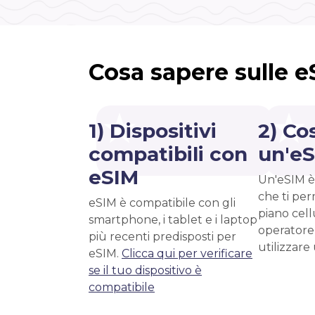
Cosa sapere sulle 
1) Dispositivi
2) Co
compatibili con
un'e
eSIM
Un'eSIM è
che ti per
eSIM è compatibile con gli
piano cell
smartphone, i tablet e i laptop
operatore
più recenti predisposti per
utilizzare
eSIM.
Clicca qui per verificare
se il tuo dispositivo è
compatibile