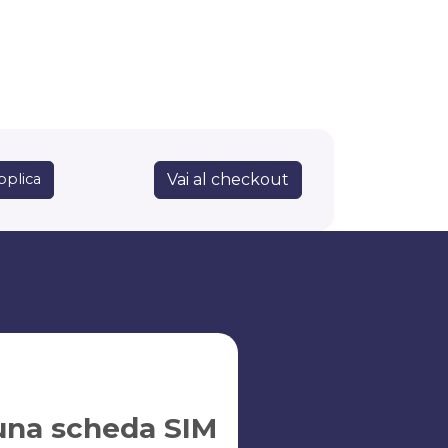
Vai al checkout
pplica
una scheda SIM