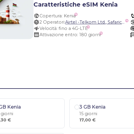
Caratteristiche eSIM Kenia
Copertura:
 Kenia
2 Operatori:
Airtel -Telkom Ltd., Safaricom Limited
Velocità:
 fino a 4G-LTE
Attivazione entro:
 180 giorni
GB Kenia
3 GB Kenia
 giorni
15 giorni
,30 €
17,00 €