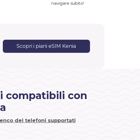
navigare subito!
Scopri i piani eSIM Kenia
i compatibili con
ia
lenco dei telefoni supportati