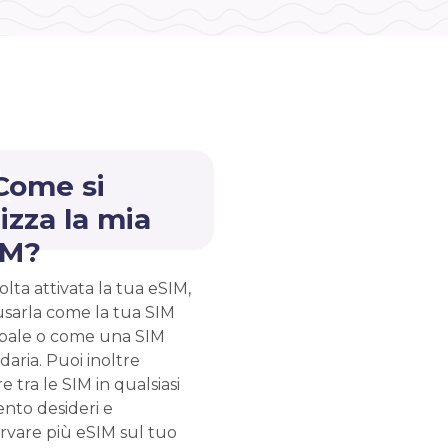
Come si
lizza la mia
IM?
lta attivata la tua eSIM,
usarla come la tua SIM
ipale o come una SIM
aria. Puoi inoltre
e tra le SIM in qualsiasi
to desideri e
rvare più eSIM sul tuo