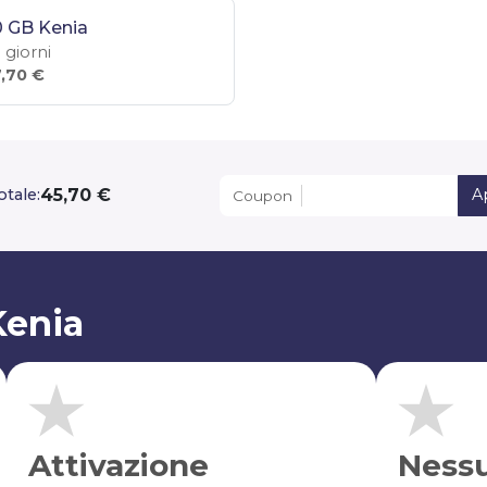
 GB Kenia
 giorni
,70 €
45,70 €
otale:
A
Coupon
Kenia
Attivazione
Ness