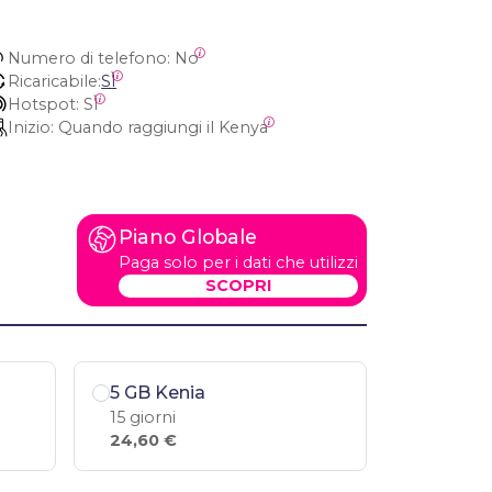
Numero di telefono:
 No
Ricaricabile:
SÌ
Hotspot:
 SÌ
Inizio:
 Quando raggiungi il Kenya
Piano Globale
Paga solo per i dati che utilizzi
SCOPRI
5 GB Kenia
15 giorni
24,60 €