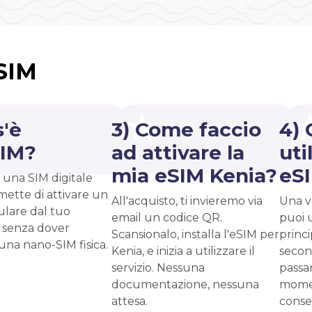
eSIM
s'è
3) Come faccio
4) 
SIM?
ad attivare la
uti
mia eSIM Kenia?
eS
 una SIM digitale
mette di attivare un
All'acquisto, ti invieremo via
Una vo
ulare dal tuo
email un codice QR.
puoi 
 senza dover
Scansionalo, installa l'eSIM per
princ
 una nano-SIM fisica.
Kenia, e inizia a utilizzare il
second
servizio. Nessuna
passar
documentazione, nessuna
momen
attesa.
conse