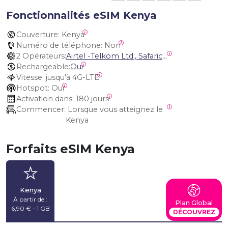
Fonctionnalités eSIM Kenya
Couverture:
 Kenya
Numéro de téléphone:
 Non
2 Opérateurs:
Airtel -Telkom Ltd., Safaricom Limited
Rechargeable:
Oui
Vitesse:
 jusqu'à 4G-LTE
Hotspot:
 Oui
Activation dans:
 180 jours
Commencer:
 Lorsque vous atteignez le 
Kenya
Forfaits eSIM Kenya
Kenya
À partir de :
Plan Global
6,90 € - 1 GB
DÉCOUVREZ