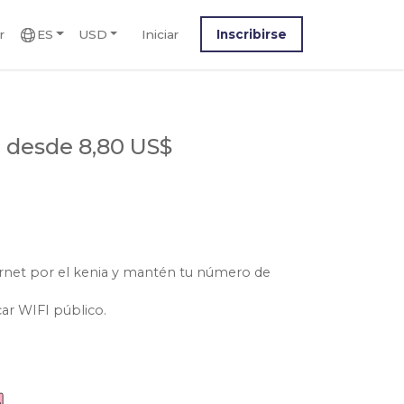
r
ES
USD
Iniciar
Inscribirse
a
desde 8,80 US$
ernet por el kenia y mantén tu número de
car WIFI público.