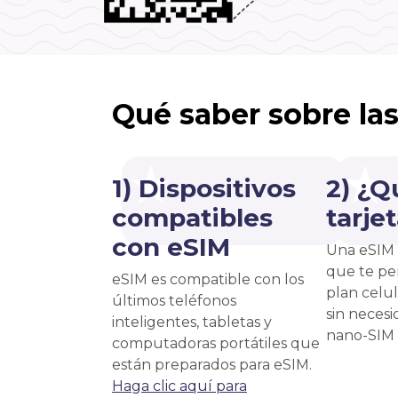
Qué saber sobre la
1) Dispositivos
2) ¿Q
compatibles
tarje
con eSIM
Una eSIM 
que te pe
eSIM es compatible con los
plan celu
últimos teléfonos
sin necesi
inteligentes, tabletas y
nano-SIM f
computadoras portátiles que
están preparados para eSIM.
Haga clic aquí para