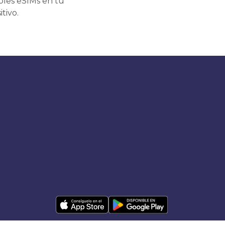
ples eSIMs en tu
itivo.