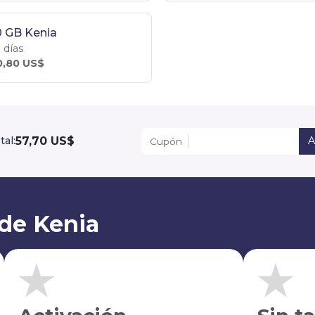
 GB Kenia
 días
0,80 US$
57,70 US$
tal:
A
Cupón
 de Kenia