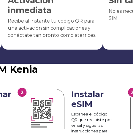
Activación
Sin t
inmediata
No es nece
SIM.
Recibe al instante tu código QR para
una activación sin complicaciones y
conéctate tan pronto como aterrices.
IM Kenia
nar
Instalar
eSIM
Escanea el código
QR que recibiste por
email y sigue las
instrucciones para