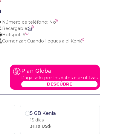
a
Número de teléfono:
 No
Recargable:
Sí
Hotspot:
 Sí
Comenzar:
 Cuando llegues a el Kenia
Plan Global
Paga solo por los datos que utilizas
DESCÚBRE
5 GB Kenia
15 días
31,10 US$