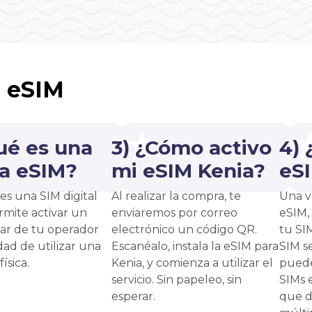
s eSIM
ué es una
3) ¿Cómo activo
4)
ta eSIM?
mi eSIM Kenia?
eS
es una SIM digital
Al realizar la compra, te
Una v
rmite activar un
enviaremos por correo
eSIM,
lar de tu operador
electrónico un código QR.
tu SI
dad de utilizar una
Escanéalo, instala la eSIM para
SIM s
ísica.
Kenia, y comienza a utilizar el
puede
servicio. Sin papeleo, sin
SIMs 
esperar.
que d