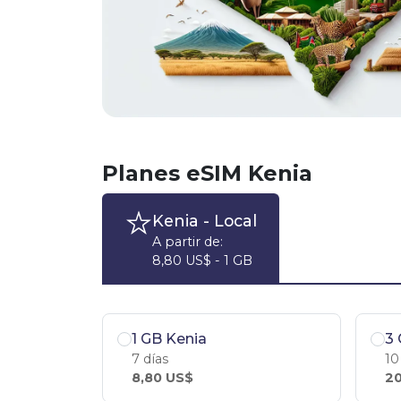
Planes eSIM Kenia
Kenia
- Local
A partir de:
8,80 US$ - 1 GB
1 GB Kenia
3 
7 días
10
8,80 US$
20