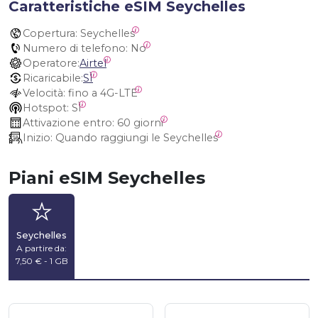
Caratteristiche eSIM Seychelles
Copertura:
 Seychelles
Numero di telefono:
 No
Operatore:
Airtel
Ricaricabile:
SÌ
Velocità:
 fino a 4G-LTE
Hotspot:
 SÌ
Attivazione entro:
 60 giorni
Inizio:
 Quando raggiungi le Seychelles
Piani eSIM Seychelles
Seychelles
A partire da:
7,50 € - 1 GB