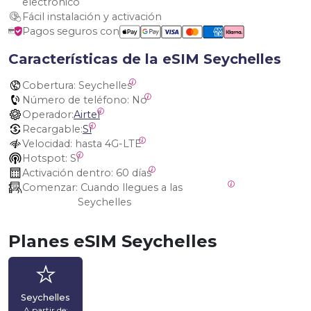
electrónico
Fácil instalación y activación
Pagos seguros con
Características de la eSIM Seychelles
Cobertura:
 Seychelles
Número de teléfono:
 No
Operador:
Airtel
Recargable:
Sí
Velocidad:
 hasta 4G-LTE
Hotspot:
 Sí
Activación dentro:
 60 días
Comenzar:
 Cuando llegues a las 
Seychelles
Planes eSIM Seychelles
Seychelles
A partir de: