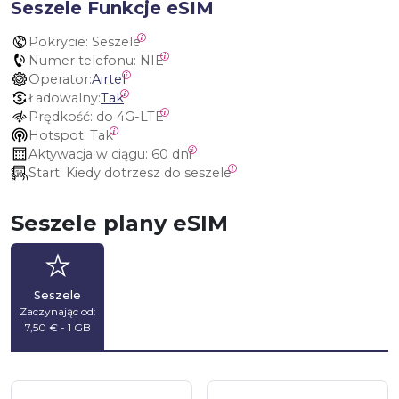
Seszele Funkcje eSIM
Pokrycie:
 Seszele
Numer telefonu:
 NIE
Operator:
Airtel
Ładowalny:
Tak
Prędkość:
 do 4G-LTE
Hotspot:
 Tak
Aktywacja w ciągu:
 60 dni
Start:
 Kiedy dotrzesz do seszele
Seszele plany eSIM
Seszele
Zaczynając od:
7,50 € - 1 GB