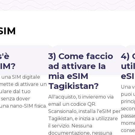
eSIM
s'è
3) Come faccio
4) 
SIM?
ad attivare la
uti
mia eSIM
eS
 una SIM digitale
Tagikistan?
mette di attivare un
Una vo
ulare dal tuo
puoi 
All'acquisto, ti invieremo via
 senza dover
princ
email un codice QR.
 una nano-SIM fisica.
second
Scansionalo, installa l'eSIM per
passar
Tagikistan, e inizia a utilizzare
momen
il servizio. Nessuna
conse
documentazione, nessuna