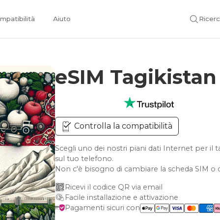
mpatibilità
Aiuto
Ricer
eSIM Tagikista
Controlla la compatibilità
Scegli uno dei nostri piani dati Internet per 
sul tuo telefono.
Non c'è bisogno di cambiare la scheda SIM o d
Ricevi il codice QR via email
Facile installazione e attivazione
Pagamenti sicuri con