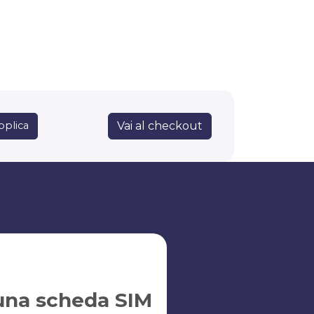
Vai al checkout
pplica
una scheda SIM