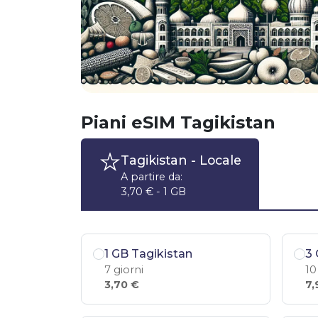
Piani eSIM Tagikistan
Tagikistan
- Locale
A partire da:
3,70 € - 1 GB
1 GB Tagikistan
3 
7 giorni
10
3,70 €
7,