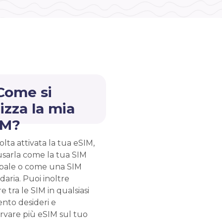
Come si
lizza la mia
IM?
lta attivata la tua eSIM,
usarla come la tua SIM
ipale o come una SIM
aria. Puoi inoltre
e tra le SIM in qualsiasi
to desideri e
rvare più eSIM sul tuo