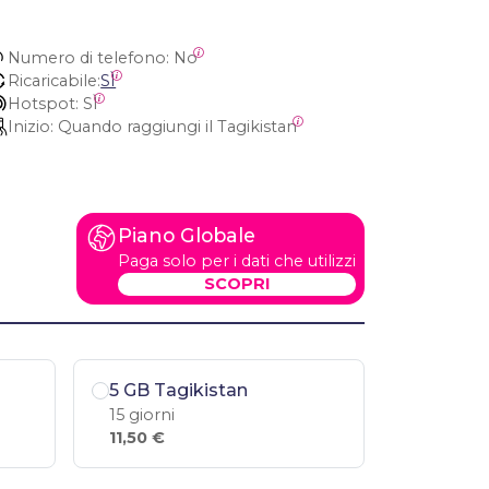
Numero di telefono:
 No
Ricaricabile:
SÌ
Hotspot:
 SÌ
Inizio:
 Quando raggiungi il Tagikistan
Piano Globale
Paga solo per i dati che utilizzi
SCOPRI
5 GB Tagikistan
15 giorni
11,50 €