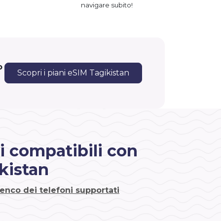
navigare subito!
o
Scopri i piani eSIM Tagikistan
i compatibili con
kistan
lenco dei telefoni supportati