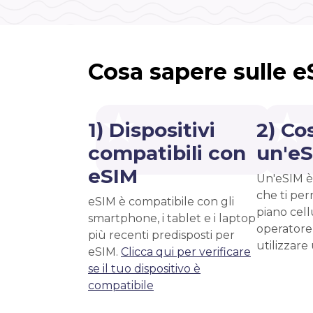
Cosa sapere sulle 
1) Dispositivi
2) Co
compatibili con
un'e
eSIM
Un'eSIM è
che ti per
eSIM è compatibile con gli
piano cell
smartphone, i tablet e i laptop
operatore
più recenti predisposti per
utilizzare
eSIM.
Clicca qui per verificare
se il tuo dispositivo è
compatibile