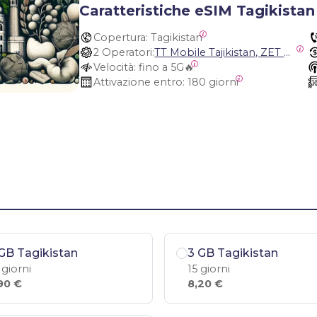
Caratteristiche eSIM Tagikistan
Copertura:
 Tagikistan
2 Operatori:
TT Mobile Tajikistan, ZET Mobile Tajikistan
Velocità:
 fino a 5G🔥
Attivazione entro:
 180 giorni
GB Tagikistan
3 GB Tagikistan
 giorni
15 giorni
90 €
8,20 €