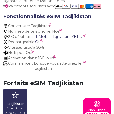
Installation et activation faciles
Paiements sécurisés avec
Fonctionnalités eSIM Tadjikistan
Couverture:
 Tadjikistan
Numéro de téléphone:
 Non
2 Opérateurs:
TT Mobile Tajikistan, ZET Mobile Tajikistan
Rechargeable:
Oui
Vitesse:
 jusqu'à 5G🔥
Hotspot:
 Oui
Activation dans:
 180 jours
Commencer:
 Lorsque vous atteignez le 
Tadjikistan
Forfaits eSIM Tadjikistan
Tadjikistan
À partir de :
Plan Global
3,70 € - 1 GB