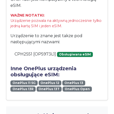
eSIM.
WAŻNE NOTATKI:
Urządzenie pozwala na aktywną jednocześnie tylko
jedną kartę SIM i jeden eSIM.
Urządzenie to znane jest także pod
następującymi nazwami:
CPH2551 [OP5973L1]
Obsługiwana eSIM
Inne OnePlus urządzenia
obsługujące eSIM:
OnePlus 11 5G
OnePlus 12
OnePlus 13
OnePlus 13R
OnePlus 13T
OnePlus Open