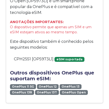
O Open [OP5973L1] é um smartphone
popular da OnePlus e é compatível com a
tecnologia eSIM.
ANOTAÇÕES IMPORTANTES:
O dispositivo permite que apenas um SIM e um
eSIM estejam ativos ao mesmo tempo.
Este dispositivo também é conhecido pelos
seguintes modelos:
CPH2551 [OP5973L1]
eSIM suportada
Outros dispositivos OnePlus que
suportam eSIM:
OnePlus 11 5G
OnePlus 12
OnePlus 13
OnePlus 13R
OnePlus 13T
OnePlus Open