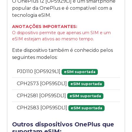
O OnePlus 12 [OP5929L1] é um smartphone
popular da OnePlus e é compatível com a
tecnologia eSIM.
ANOTAÇÕES IMPORTANTES:
O dispositivo permite que apenas um SIM e um
eSIM estejam ativos ao mesmo tempo.
Este dispositivo também é conhecido pelos
seguintes modelos:
PJD110 [OP5929L1]
eSIM suportada
CPH2573 [OP595DL1]
eSIM suportada
CPH2581 [OP595DL1]
eSIM suportada
CPH2583 [OP595DL1]
eSIM suportada
Outros dispositivos OnePlus que
suportam eSIM: