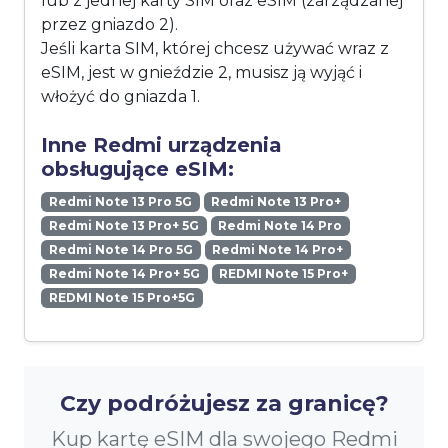
lub z jednej karty SIM oraz eSIM (zarządzanej
przez gniazdo 2).
Jeśli karta SIM, której chcesz używać wraz z
eSIM, jest w gnieździe 2, musisz ją wyjąć i
włożyć do gniazda 1.
Inne Redmi urządzenia
obsługujące eSIM:
Redmi Note 13 Pro 5G
Redmi Note 13 Pro+
Redmi Note 13 Pro+ 5G
Redmi Note 14 Pro
Redmi Note 14 Pro 5G
Redmi Note 14 Pro+
Redmi Note 14 Pro+ 5G
REDMI Note 15 Pro+
REDMI Note 15 Pro+5G
Czy podróżujesz za granicę?
Kup kartę eSIM dla swojego Redmi