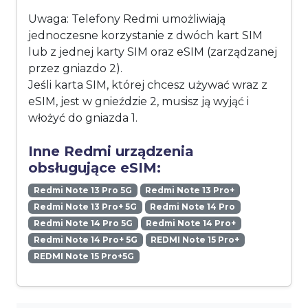
Uwaga: Telefony Redmi umożliwiają
jednoczesne korzystanie z dwóch kart SIM
lub z jednej karty SIM oraz eSIM (zarządzanej
przez gniazdo 2).
Jeśli karta SIM, której chcesz używać wraz z
eSIM, jest w gnieździe 2, musisz ją wyjąć i
włożyć do gniazda 1.
Inne Redmi urządzenia
obsługujące eSIM:
Redmi Note 13 Pro 5G
Redmi Note 13 Pro+
Redmi Note 13 Pro+ 5G
Redmi Note 14 Pro
Redmi Note 14 Pro 5G
Redmi Note 14 Pro+
Redmi Note 14 Pro+ 5G
REDMI Note 15 Pro+
REDMI Note 15 Pro+5G