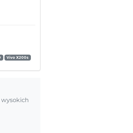
0
Vivo X200s
ć wysokich