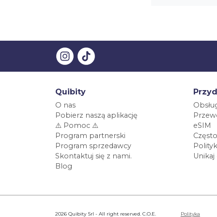
Quibity
Przyd
O nas
Obsług
Pobierz naszą aplikację
Przewo
⚠️ Pomoc ⚠️
eSIM
Program partnerski
Często
Program sprzedawcy
Polity
Skontaktuj się z nami.
Unikaj
Blog
2026 Quibity Srl - All right reserved. C.O.E.
Polityka