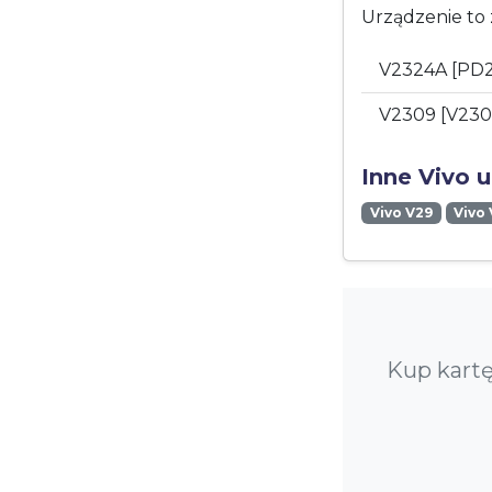
Urządzenie to 
V2324A [PD
V2309 [V23
Inne Vivo 
Vivo V29
Vivo
Kup kartę