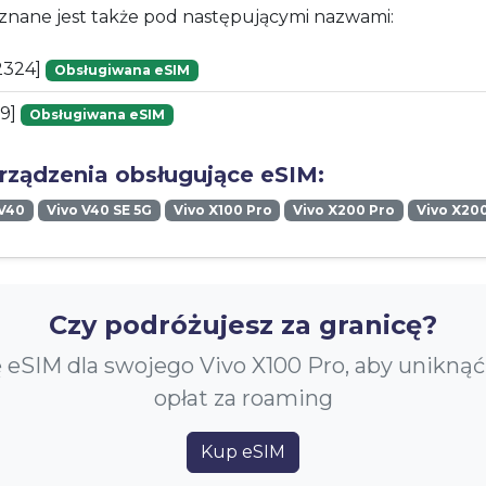
znane jest także pod następującymi nazwami:
2324]
Obsługiwana eSIM
09]
Obsługiwana eSIM
urządzenia obsługujące eSIM:
 V40
Vivo V40 SE 5G
Vivo X100 Pro
Vivo X200 Pro
Vivo X20
Czy podróżujesz za granicę?
 eSIM dla swojego Vivo X100 Pro, aby unikną
opłat za roaming
Kup eSIM