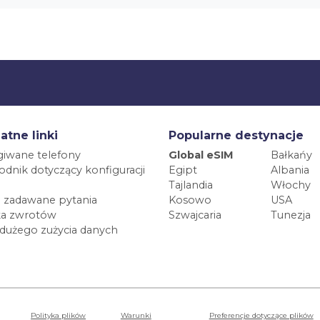
atne linki
Popularne destynacje
iwane telefony
Global eSIM
Bałkańy
dnik dotyczący konfiguracji
Egipt
Albania
Tajlandia
Włochy
 zadawane pytania
Kosowo
USA
ka zwrotów
Szwajcaria
Tunezja
 dużego zużycia danych
Polityka plików
Warunki
Preferencje dotyczące plików