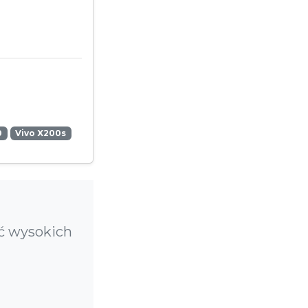
0
Vivo X200s
ąć wysokich