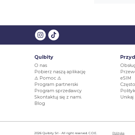
Quibity
Przyd
O nas
Obsług
Pobierz naszą aplikację
Przewo
⚠️ Pomoc ⚠️
eSIM
Program partnerski
Często
Program sprzedawcy
Polity
Skontaktuj się z nami.
Unikaj
Blog
2026 Quibity Srl - All right reserved. C.O.E.
Polityka