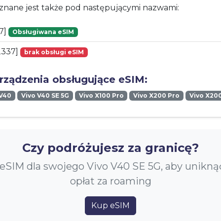
znane jest także pod następującymi nazwami:
7]
Obsługiwana eSIM
2337]
brak obsługi eSIM
urządzenia obsługujące eSIM:
 V40
Vivo V40 SE 5G
Vivo X100 Pro
Vivo X200 Pro
Vivo X20
Czy podróżujesz za granicę?
eSIM dla swojego Vivo V40 SE 5G, aby unikn
opłat za roaming
Kup eSIM