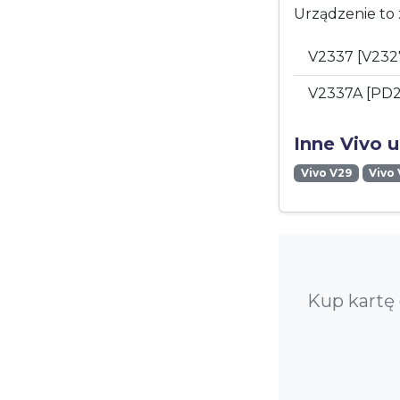
Urządzenie to 
V2337 [V232
V2337A [PD
Inne Vivo 
Vivo V29
Vivo
Kup kartę 