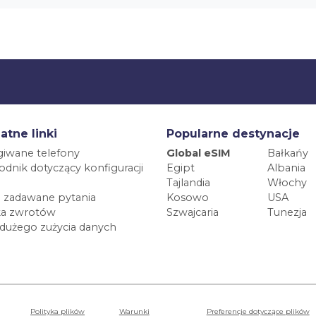
atne linki
Popularne destynacje
iwane telefony
Global eSIM
Bałkańy
dnik dotyczący konfiguracji
Egipt
Albania
Tajlandia
Włochy
 zadawane pytania
Kosowo
USA
ka zwrotów
Szwajcaria
Tunezja
 dużego zużycia danych
Polityka plików
Warunki
Preferencje dotyczące plików