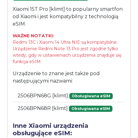
Xiaomi 15T Pro [klimt] to popularny smartfon
od Xiaomi i jest kompatybilny z technologią
eSIM.
WAŻNE NOTATKI:
Redmi 13C i Xiaomi 14 Ultra NIE są kompatybilne.
Urządzenie Redmi Note 13 Pro jest zgodne tylko
wtedy, gdy w ustawieniach urządzenia znajduje się
funkcja eSIM.
Urządzenie to znane jest także pod
następującymi nazwami:
2506BPN68G [klimt]
Obsługiwana eSIM
2506BPN68R [klimt]
Obsługiwana eSIM
Inne Xiaomi urządzenia
obsługujące eSIM: