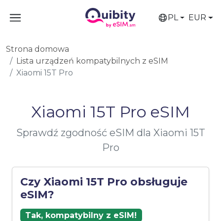
PL
EUR
Strona domowa
Lista urządzeń kompatybilnych z eSIM
Xiaomi 15T Pro
Xiaomi 15T Pro eSIM
Sprawdź zgodność eSIM dla Xiaomi 15T
Pro
Czy Xiaomi 15T Pro obsługuje
eSIM?
Tak, kompatybilny z eSIM!