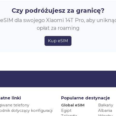
Czy podróżujesz za granicę?
 eSIM dla swojego Xiaomi 14T Pro, aby unikną
opłat za roaming
Kup eSIM
atne linki
Popularne destynacje
iwane telefony
Global eSIM
Bałkańy
dnik dotyczący konfiguracji
Egipt
Albania