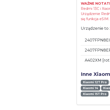
WAŻNE NOTATK
Redmi 13C i Xiao
Urządzenie Redmi
się funkcja eSIM.
Urządzenie to 
2407FPN8EG
2407FPN8ER
A402XM [ro
Inne Xiaom
Xiaomi 12T Pro
Xiaomi 14
Xiao
Xiaomi 15T Pro