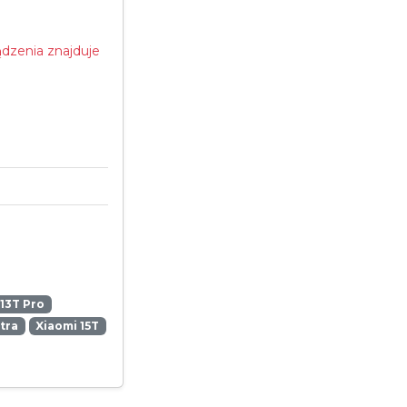
dzenia znajduje
13T Pro
ltra
Xiaomi 15T