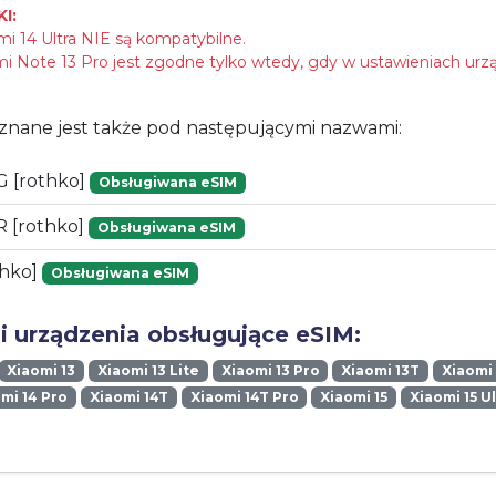
I:
mi 14 Ultra NIE są kompatybilne.
 Note 13 Pro jest zgodne tylko wtedy, gdy w ustawieniach urzą
znane jest także pod następującymi nazwami:
 [rothko]
Obsługiwana eSIM
 [rothko]
Obsługiwana eSIM
thko]
Obsługiwana eSIM
i urządzenia obsługujące eSIM:
Xiaomi 13
Xiaomi 13 Lite
Xiaomi 13 Pro
Xiaomi 13T
Xiaomi 
mi 14 Pro
Xiaomi 14T
Xiaomi 14T Pro
Xiaomi 15
Xiaomi 15 U