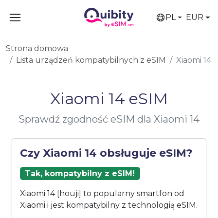
PL
EUR
Strona domowa
Lista urządzeń kompatybilnych z eSIM
Xiaomi 14
Xiaomi 14 eSIM
Sprawdź zgodność eSIM dla Xiaomi 14
Czy Xiaomi 14 obsługuje eSIM?
Tak, kompatybilny z eSIM!
Xiaomi 14 [houji] to popularny smartfon od
Xiaomi i jest kompatybilny z technologią eSIM.