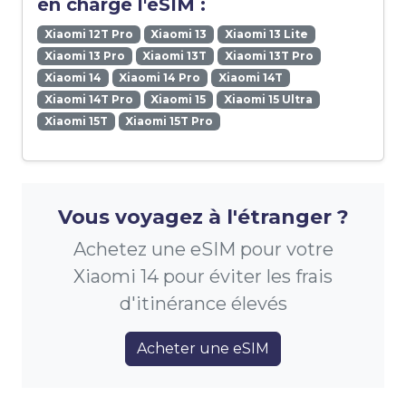
en charge l'eSIM :
Xiaomi 12T Pro
Xiaomi 13
Xiaomi 13 Lite
Xiaomi 13 Pro
Xiaomi 13T
Xiaomi 13T Pro
Xiaomi 14
Xiaomi 14 Pro
Xiaomi 14T
Xiaomi 14T Pro
Xiaomi 15
Xiaomi 15 Ultra
Xiaomi 15T
Xiaomi 15T Pro
Vous voyagez à l'étranger ?
Achetez une eSIM pour votre
Xiaomi 14 pour éviter les frais
d'itinérance élevés
Acheter une eSIM