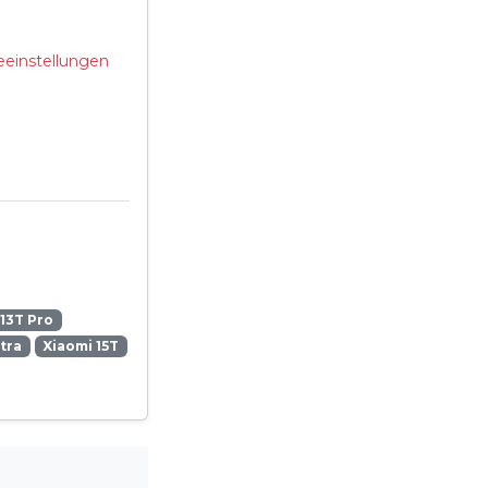
eeinstellungen
13T Pro
ltra
Xiaomi 15T