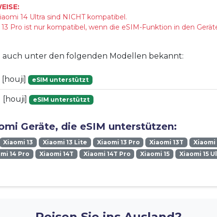
EISE:
aomi 14 Ultra sind NICHT kompatibel.
3 Pro ist nur kompatibel, wenn die eSIM-Funktion in den Gerät
st auch unter den folgenden Modellen bekannt:
[houji]
eSIM unterstützt
[houji]
eSIM unterstützt
omi Geräte, die eSIM unterstützen:
Xiaomi 13
Xiaomi 13 Lite
Xiaomi 13 Pro
Xiaomi 13T
Xiaomi 
mi 14 Pro
Xiaomi 14T
Xiaomi 14T Pro
Xiaomi 15
Xiaomi 15 U
Reisen Sie ins Ausland?