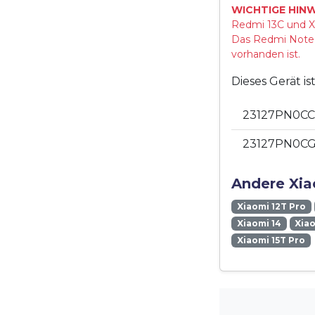
WICHTIGE HINW
Redmi 13C und Xi
Das Redmi Note 1
vorhanden ist.
Dieses Gerät i
23127PN0CC 
23127PN0CG 
Andere Xia
Xiaomi 12T Pro
Xiaomi 14
Xiao
Xiaomi 15T Pro