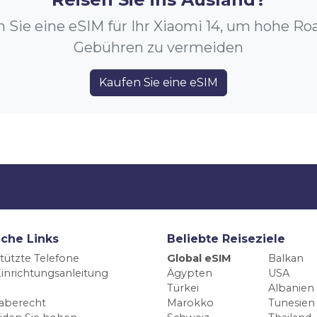
 Sie eine eSIM für Ihr Xiaomi 14, um hohe R
Gebühren zu vermeiden
Kaufen Sie eine eSIM
iche Links
Beliebte Reiseziele
tützte Telefone
Global eSIM
Balkan
inrichtungsanleitung
Ägypten
USA
Türkei
Albanien
aberecht
Marokko
Tunesien