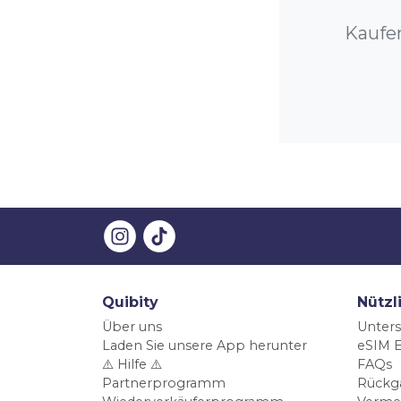
Kaufen
Quibity
Nützl
Über uns
Unters
Laden Sie unsere App herunter
eSIM E
⚠️ Hilfe ⚠️
FAQs
Partnerprogramm
Rückg