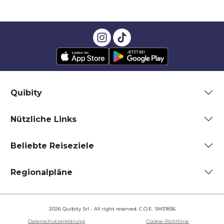
Quibity
Nützliche Links
Beliebte Reiseziele
Regionalpläne
2026 Quibity Srl - All right reserved. C.O.E. SM31836
Datenschutzerklärung
Cookie-Richtlinie