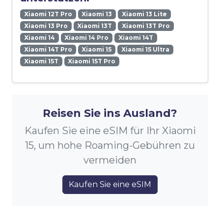
Xiaomi 12T Pro
Xiaomi 13
Xiaomi 13 Lite
Xiaomi 13 Pro
Xiaomi 13T
Xiaomi 13T Pro
Xiaomi 14
Xiaomi 14 Pro
Xiaomi 14T
Xiaomi 14T Pro
Xiaomi 15
Xiaomi 15 Ultra
Xiaomi 15T
Xiaomi 15T Pro
Reisen Sie ins Ausland?
Kaufen Sie eine eSIM für Ihr Xiaomi
15, um hohe Roaming-Gebühren zu
vermeiden
Kaufen Sie eine eSIM