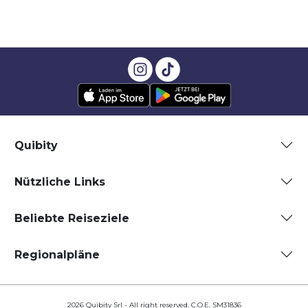
Quibity
Nützliche Links
Beliebte Reiseziele
Regionalpläne
2026 Quibity Srl - All right reserved. C.O.E. SM31836