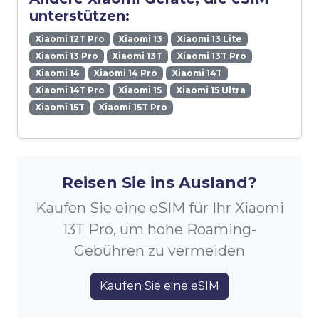
unterstützen:
Xiaomi 12T Pro
Xiaomi 13
Xiaomi 13 Lite
Xiaomi 13 Pro
Xiaomi 13T
Xiaomi 13T Pro
Xiaomi 14
Xiaomi 14 Pro
Xiaomi 14T
Xiaomi 14T Pro
Xiaomi 15
Xiaomi 15 Ultra
Xiaomi 15T
Xiaomi 15T Pro
Reisen Sie ins Ausland?
Kaufen Sie eine eSIM für Ihr Xiaomi
13T Pro, um hohe Roaming-
Gebühren zu vermeiden
Kaufen Sie eine eSIM