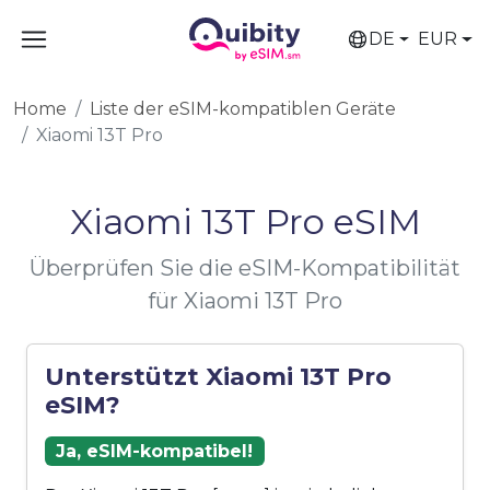
DE
EUR
Home
Liste der eSIM-kompatiblen Geräte
Xiaomi 13T Pro
Xiaomi 13T Pro eSIM
Überprüfen Sie die eSIM-Kompatibilität
für Xiaomi 13T Pro
Unterstützt Xiaomi 13T Pro
eSIM?
Ja, eSIM-kompatibel!