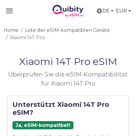
DE
EUR
Home
Liste der eSIM-kompatiblen Geräte
Xiaomi 14T Pro
Xiaomi 14T Pro eSIM
Überprüfen Sie die eSIM-Kompatibilität
für Xiaomi 14T Pro
Unterstützt Xiaomi 14T Pro
eSIM?
Ja, eSIM-kompatibel!