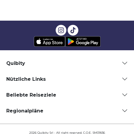
Quibity
Nützliche Links
Beliebte Reiseziele
Regionalpläne
2026 Quibity Srl - All right reserved. C.O.E. SM31836