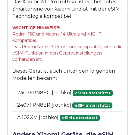
Das Xiaomi 14T Pro [rothko] ist ein beliebtes
Smartphone von Xiaomi und ist mit der eSIM-
Technologie kompatibel.
WICHTIGE HINWEISE:
Redmi 13C und Xiaomi 14 Ultra sind NICHT
kompatibel.
Das Redmi Note 13 Pro ist nur kompatibel, wenn die
eSIM-Funktion in den Geräteeinstellungen
vorhanden ist.
Dieses Gerät ist auch unter den folgenden
Modellen bekannt:
2407FPN8EG [rothko]
eSIM unterstützt
2407FPN8ER [rothko]
eSIM unterstützt
A402XM [rothko]
eSIM unterstützt
Andere Xiaomi Geräte, die eSIM