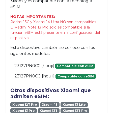
Xiaomi y es compatible con la tecnología
eSIM.
NOTAS IMPORTANTES:
Redmi 13C y Xiaomi 14 Ultra NO son compatibles.
El Redmi Note 13 Pro solo es compatible si la
función eSIM está presente en la configuración del
dispositivo.
Este dispositivo también se conoce con los
siguientes modelos:
23127PN0CC [houji]
Compatible con eSIM
23127PN0CG [houji]
Compatible con eSIM
Otros dispositivos Xiaomi que
admiten eSIM:
Xiaomi 12T Pro
Xiaomi 13
Xiaomi 13 Lite
Xiaomi 13 Pro
Xiaomi 13T
Xiaomi 13T Pro