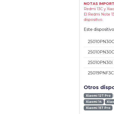
NOTAS IMPORT
Redmi 13C y Xiao
El Redmi Note 13
dispositivo.
Este dispositi
25010PN30C
25010PN30G
25010PN30I
25019PNF3C
Otros disp
Xiaomi 12T Pro
Xiaomi 14
Xiao
Xiaomi 15T Pro