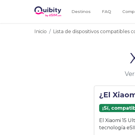
Destinos
FAQ
Compa
Inicio
Lista de dispositivos compatibles 
Ver
¿El Xiaom
¡Sí, compati
El Xiaomi 15 U
tecnología eSI