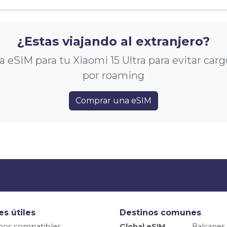
¿Estas viajando al extranjero?
eSIM para tu Xiaomi 15 Ultra para evitar car
por roaming
Comprar una eSIM
es útiles
Destinos comunes
nos compatibles
Global eSIM
Balcanes