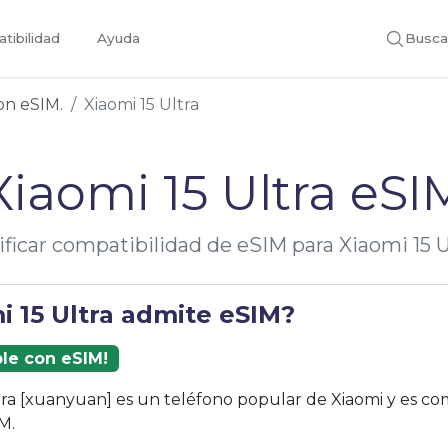
tibilidad
Ayuda
Busca
con eSIM.
Xiaomi 15 Ultra
Xiaomi 15 Ultra eSI
ificar compatibilidad de eSIM para Xiaomi 15 U
i 15 Ultra admite eSIM?
ble con eSIM!
ltra [xuanyuan] es un teléfono popular de Xiaomi y es co
M.