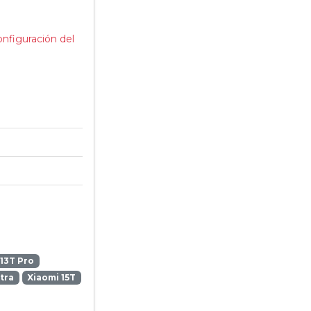
onfiguración del
13T Pro
ltra
Xiaomi 15T