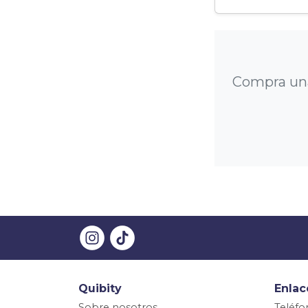
Compra una 
Quibity
Enlac
Sobre nosotros
Teléfo