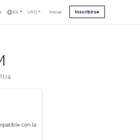
r
ES
USD
Iniciar
Inscribirse
M
ltra
mpatible con la