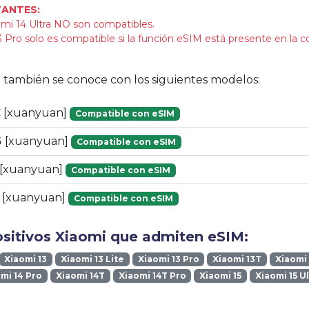
ANTES:
mi 14 Ultra NO son compatibles.
 Pro solo es compatible si la función eSIM está presente en la c
vo también se conoce con los siguientes modelos:
 [xuanyuan]
Compatible con eSIM
 [xuanyuan]
Compatible con eSIM
 [xuanyuan]
Compatible con eSIM
 [xuanyuan]
Compatible con eSIM
ositivos Xiaomi que admiten eSIM:
Xiaomi 13
Xiaomi 13 Lite
Xiaomi 13 Pro
Xiaomi 13T
Xiaomi 
mi 14 Pro
Xiaomi 14T
Xiaomi 14T Pro
Xiaomi 15
Xiaomi 15 U